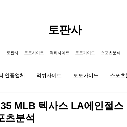
토판사​
토판사
토토사이트
먹튀사이트
토토가이드
스포츠분석
식 인증업체
먹튀사이트
토토가이드
스포츠
3:35 MLB 텍사스 LA에인절
포츠분석