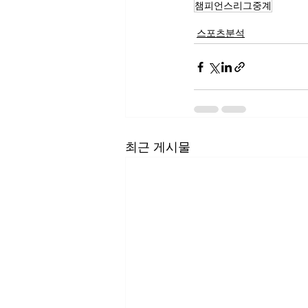
챔피언스리그중계
스포츠분석
최근 게시물