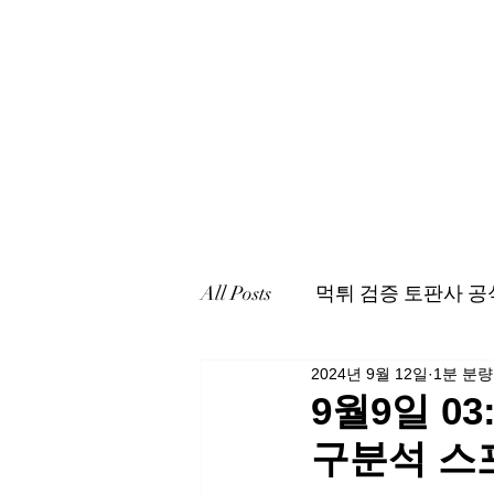
All Posts
먹튀 검증 토판사 공
2024년 9월 12일
1분 분량
9월9일 0
구분석 스