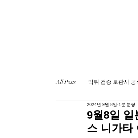
All Posts
먹튀 검증 토판사 공
2024년 9월 8일
1분 분량
9월8일 일
스 니가타