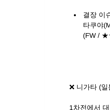
결장 이슈:
타쿠야(M
(FW / 
❌ 니가타 (일
1차전에서 대