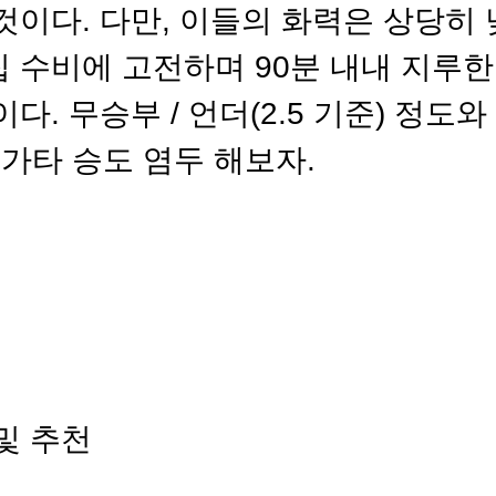
것이다. 다만, 이들의 화력은 상당히 
 수비에 고전하며 90분 내내 지루한
다. 무승부 / 언더(2.5 기준) 정도
) 니가타 승도 염두 해보자.
및 추천