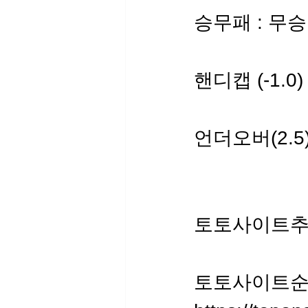
승무패 : 무
핸디캡 (-1.0
언더오버(2.5)
토토사이트추
토토사이트순