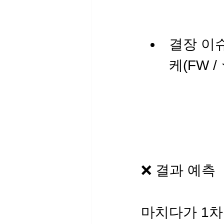
결장 이슈:
케(FW /
❌ 결과 예측
마치다가 1차