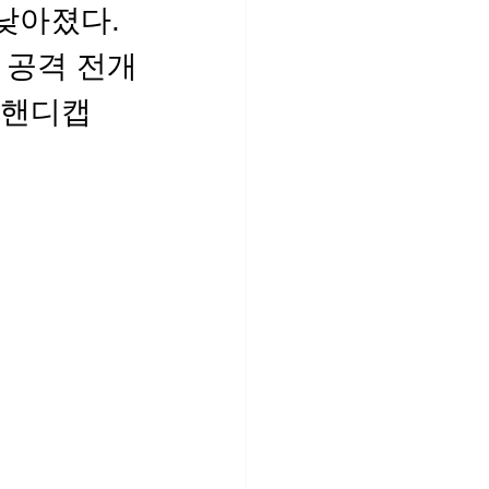
낮아졌다. 
 공격 전개
와 핸디캡