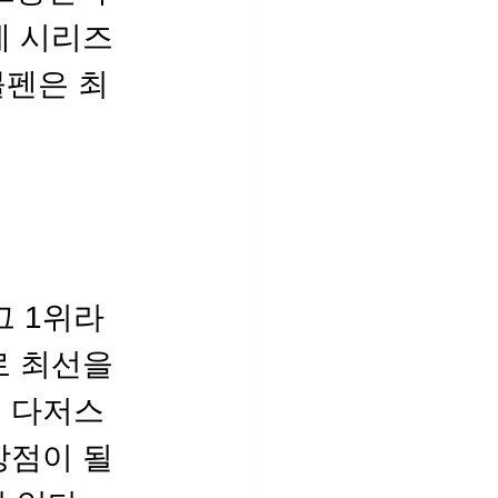
제 시리즈 
불펜은 최
 1위라
로 최선을 
근 다저스
강점이 될 