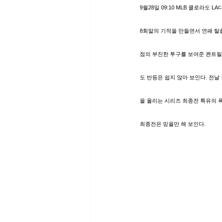
9월28일 09:10 MLB 콜로라도
8회말의 기적을 만들면서 연패 탈출에
점의 부진한 투구를 보여준 콴트릴
도 반등은 쉽지 않아 보인다. 전날
을 올리는 시리즈 최종전 특유의 폭
최종전은 믿을만 해 보인다.