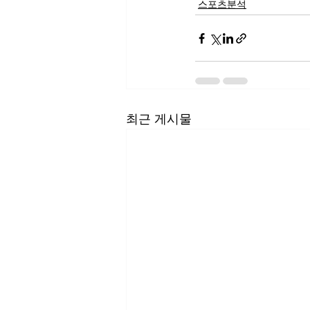
스포츠분석
최근 게시물