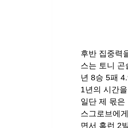
후반 집중력을
스는 토니 곤
년 8승 5패 
1년의 시간을
일단 제 몫은
스그로브에게
면서 홈런 2