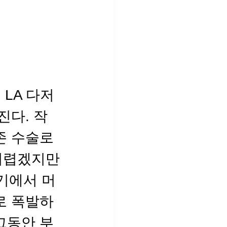
LA 다저
진다. 작
존 수술로 
어렵겠지만 
경기에서 머
로 폭발하
그동안 부