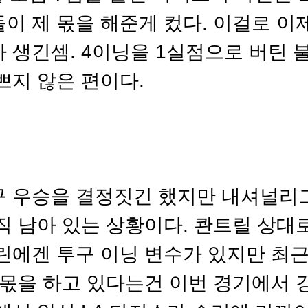
이 제 몫을 해준게 컸다. 이걸로 이
 생긴셈. 4이닝을 1실점으로 버틴 
쁘지 않은 편이다.
 우승을 결정짓긴 했지만 내셔널리그
직 남아 있는 상황이다. 콴트릴 상대
린에겐 투구 이닝 변수가 있지만 최
 몫을 하고 있다는건 이번 경기에서 