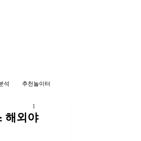
분석
추천놀이터
스 해외야