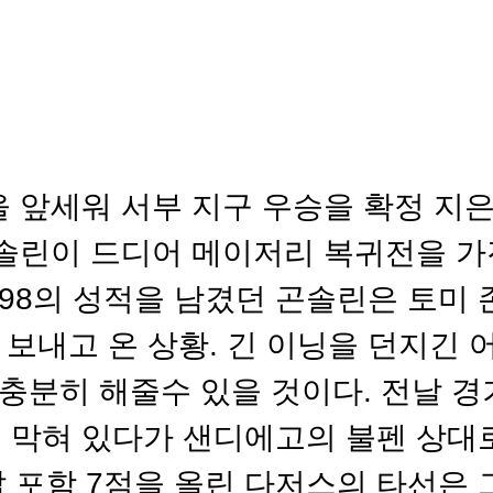
 앞세워 서부 지구 우승을 확정 지은 
솔린이 드디어 메이저리 복귀전을 가
4.98의 성적을 남겼던 곤솔린은 토미 
 보내고 온 상황. 긴 이닝을 던지긴 
 충분히 해줄수 있을 것이다. 전날 
 막혀 있다가 샌디에고의 불펜 상대
발 포함 7점을 올린 다저스의 타선은 