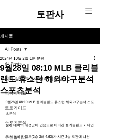
토판사​
게시물
All Posts
2024년 10월 2일
1분 분량
All Posts
9월28일 08:10 MLB 클리블
랜드 휴스턴 해외야구분석
먹튀 검증 토판사 공식 인증업체
스포츠분석
먹튀사이트
9월28일 08:10 MLB 클리블랜드 휴스턴 해외야구분석 스포
토토가이드
츠분석
스포츠분석
불펜 데이의 대성공이 연승으로 이어진 클리블랜드 가디언
추천놀이터
즈는 조이 칸틸로(2승 3패 4.63)가 시즌 3승 도전에 나선