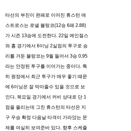
타선의 부진이 완패로 이어진 휴스턴 애
스트로스는 로넬 블랑코(12승 6패 2.88)
가 시즌 13승에 도전한다. 22일 에인절스
와 홈 경기에서 6이닝 2실점의 투구로 승
리를 거둔 블랑코는 9월 들어서 3승 0.95
라는 안정된 투구를 이어가는 중이다. 특
히 원정에서 최근 투구가 매우 좋기 때문
에 6이닝은 잘 막아줄수 있을 것으로 보
인다. 목요일 경기에서 커비 상대로 단 1
점을 올리는데 그친 휴스턴의 타선은 지
구 우승 확정 다음날 타격이 가라앉는 문
제를 여실히 보여준바 있다. 향후 스케쥴