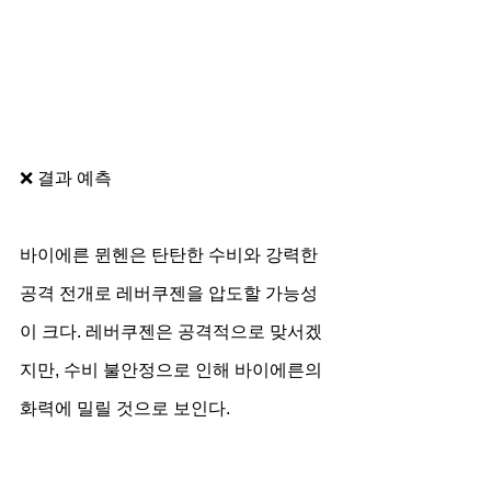
❌ 결과 예측
바이에른 뮌헨은 탄탄한 수비와 강력한 
공격 전개로 레버쿠젠을 압도할 가능성
이 크다. 레버쿠젠은 공격적으로 맞서겠
지만, 수비 불안정으로 인해 바이에른의 
화력에 밀릴 것으로 보인다.