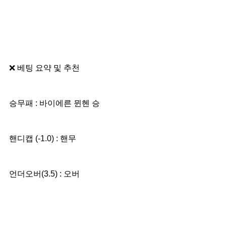
❌ 베팅 요약 및 추천
승무패 : 바이에른 뮌헨 승
핸디캡 (-1.0) : 핸무
언더오버(3.5) : 오버