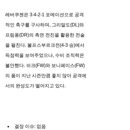
레버쿠젠은 3-4-2-1 포메이션으로 공격
적인 축구를 구사하며, 그리말도(DL)와 
프림퐁(DR)의 측면 전진을 활용한 전술
을 펼친다. 볼프스부르크전(4-3 승)에서 
득점력을 보여주었으나, 수비 조직력은 
불안했다. 쉬크(FW)와 보니페이스(FW)
의 폼이 지난 시즌만큼 좋지 않아 공격에
서의 완성도가 떨어지고 있다.
결장 이슈: 없음