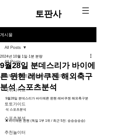
토판사​
게시물
All Posts
2024년 10월 1일
1분 분량
All Posts
9월28일 분데스리가 바이에
른 뮌헨 레버쿠젠 해외축구
먹튀 검증 토판사 공식 인증업체
분석 스포츠분석
먹튀사이트
9월28일 분데스리가 바이에른 뮌헨 레버쿠젠 해외축구분
토토가이드
석 스포츠분석
스포츠분석
❌ 바이에른 뮌헨 (독일 1부 1위 / 최근 5전: 승승승승승)
추천놀이터