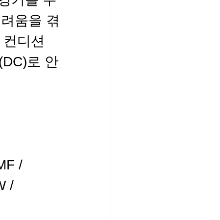
어려움을 겪
상 컨디션
DC)로 안
 / 
/ 