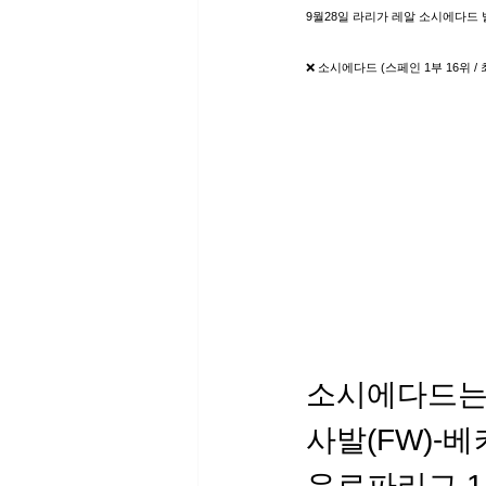
9월28일 라리가 레알 소시에다
❌ 소시에다드 (스페인 1부 16위 /
소시에다드는 
사발(FW)-베
유로파리그 1