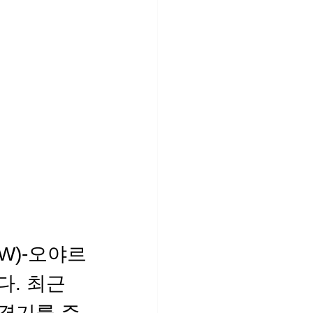
W)-오야르
. 최근 
 경기를 주