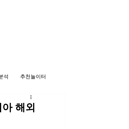
분석
추천놀이터
시아 해외