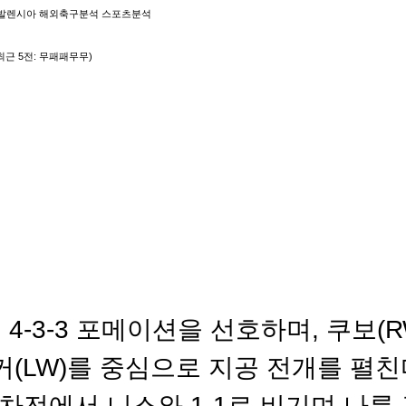
드 발렌시아 해외축구분석 스포츠분석
 최근 5전: 무패패무무)
4-3-3 포메이션을 선호하며, 쿠보(R
커(LW)를 중심으로 지공 전개를 펼친다
차전에서 니스와 1-1로 비기며 나름