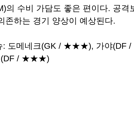
DM)의 수비 가담도 좋은 편이다. 공
의존하는 경기 양상이 예상된다.
 도메네크(GK / ★★★), 가야(DF / 
DF / ★★★)