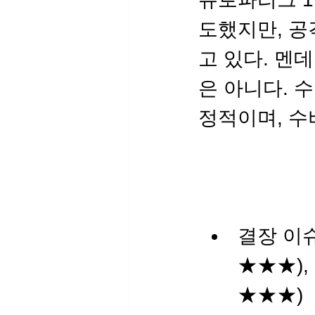
도했지만, 공
고 있다. 멘
은 아니다. 
정적이며, 수
결장 이슈
★★★),
★★★)