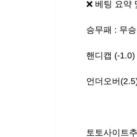
❌ 베팅 요약 
승무패 : 무
핸디캡 (-1.0
언더오버(2.5)
토토사이트추