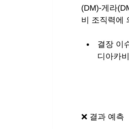
(DM)-게라(
비 조직력에 
결장 이슈:
디아카비(
❌ 결과 예측