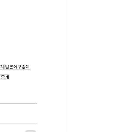
 
중계
일본야구중계
가중계