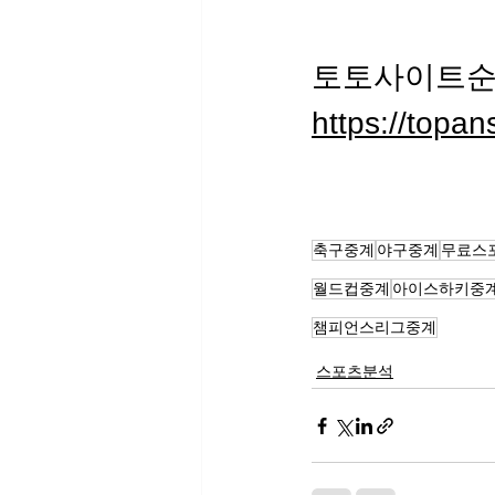
토토사이트순
https://topa
축구중계
야구중계
무료스
월드컵중계
아이스하키중
챔피언스리그중계
스포츠분석