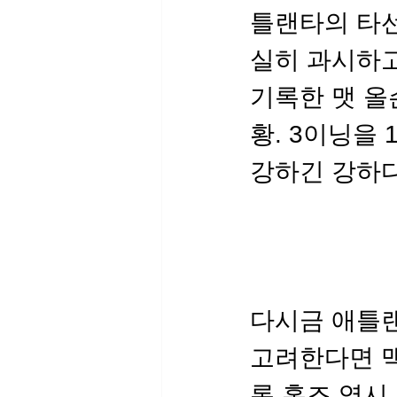
틀랜타의 타선
실히 과시하고
기록한 맷 올
황. 3이닝을
강하긴 강하다
다시금 애틀랜
고려한다면 맥
론 홈즈 역시