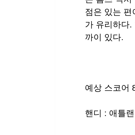
점은 있는 
가 유리하다.
까이 있다.
예상 스코어 
핸디 : 애틀