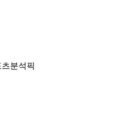
포츠분석픽
 