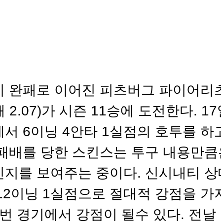
 완패로 이어진 피츠버그 파이어리츠
패 2.07)가 시즌 11승에 도전한다. 1
서 6이닝 4안타 1실점의 호투를 하
패배를 당한 스킨스는 투구 내용만큼
지를 보여주는 중이다. 신시내티 상
12이닝 1실점으로 절대적 강점을 가
이번 경기에서 강점이 될수 있다. 전날