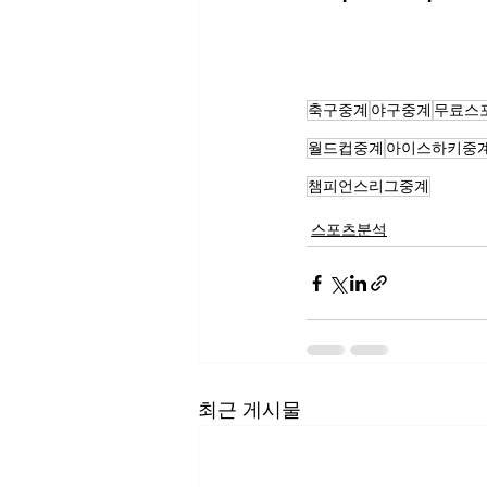
축구중계
야구중계
무료스
월드컵중계
아이스하키중
챔피언스리그중계
스포츠분석
최근 게시물