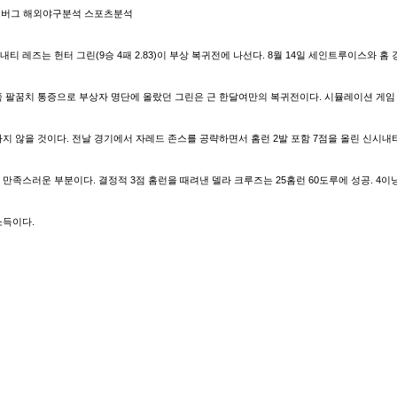
티 피츠버그 해외야구분석 스포츠분석
 레즈는 헌터 그린(9승 4패 2.83)이 부상 복귀전에 나선다. 8월 14일 세인트루이스와 홈 
쪽 팔꿈치 통증으로 부상자 명단에 올랐던 그린은 근 한달여만의 복귀전이다. 시뮬레이션 게임
지 않을 것이다. 전날 경기에서 자레드 존스를 공략하면서 홈런 2발 포함 7점을 올린 신시내
만족스러운 부분이다. 결정적 3점 홈런을 때려낸 델라 크루즈는 25홈런 60도루에 성공. 4이
소득이다.