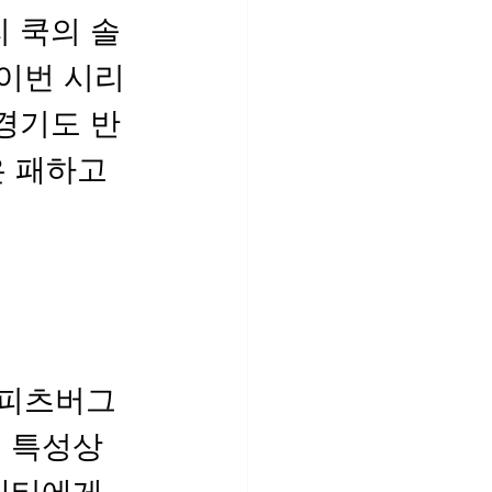
 쿡의 솔
이번 시리
 경기도 반
 패하고 
 피츠버그
 특성상 