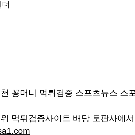
언더
천 꽁머니 먹튀검증 스포츠뉴스 스
위 먹튀검증사이트 배당 토판사에서
nsa1.com