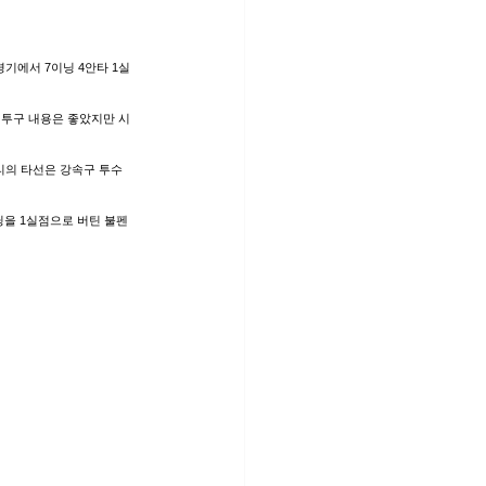
경기에서 7이닝 4안타 1실
 투구 내용은 좋았지만 시
티의 타선은 강속구 투수 
닝을 1실점으로 버틴 불펜