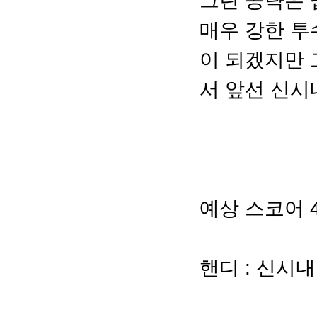
그린 공략은 
매우 강한 투
이 되겠지만 
서 앞선 신시
예상 스코어 
핸디 : 신시