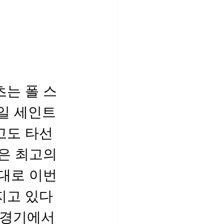
는 폴 스
7일 세인트
고도 타선
은 최고의 
대로 이번 
지고 있다
 경기에서 