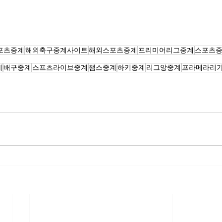
포츠중계
해외축구중계사이트
해외스포츠중계
프리미어리그중계
스포츠
계
배구중계
스프츠라이브중계
챔스중계
하키중계
리그앙중계
프라메라리