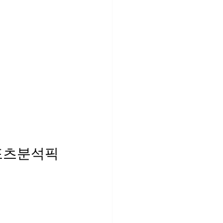
포츠분석픽
 