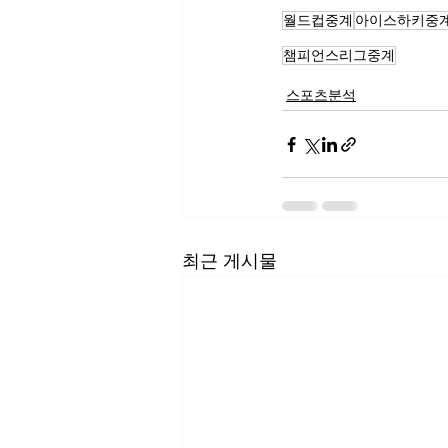
월드컵중계
아이스하키중
챔피언스리그중계
스포츠분석
최근 게시물