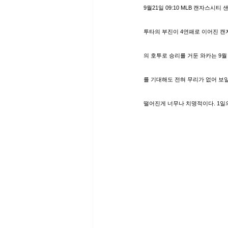
9월21일 09:10 MLB 캔자스
투타의 부진이 4연패로 이어진 캔자스
의 호투로 승리를 거둔 와카는 9월
를 기대해도 전혀 무리가 없어 보
떨어진게 너무나 치명적이다. 1일