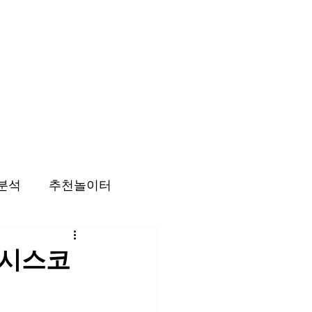
분석
추천놀이터
란시스코