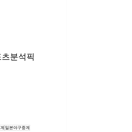
포츠분석픽
 
중계
일본야구중계