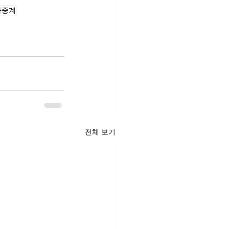
가중계
전체 보기