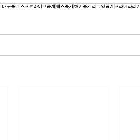
계
배구중계
스프츠라이브중계
챔스중계
하키중계
리그앙중계
프라메라리