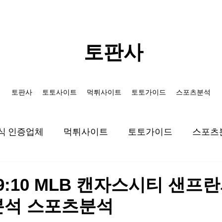
토판사​
토판사
토토사이트
먹튀사이트
토토가이드
스포츠분석
식 인증업체
먹튀사이트
토토가이드
스포츠
09:10 MLB 캔자스시티 샌프
석 스포츠분석