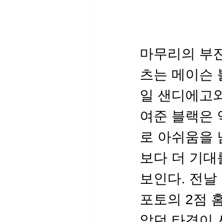
마무리의 부
츠는 메이슨 블
일 샌디에고와
여준 블랙은 
로 아쉬움을 
보다 더 기대
보인다. 전날
포토의 2점 
았던 타격이 