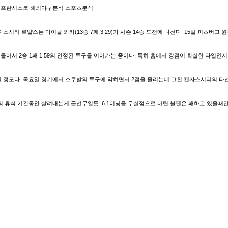
시티 샌프란시스코 해외야구분석 스포츠분석
시티 로얄스는 마이클 와카(13승 7패 3.29)가 시즌 14승 도전에 나선다. 15일 피츠버그 
 들어서 2승 1패 1.59의 안정된 투구를 이어가는 중이다. 특히 홈에서 강점이 확실한 타입인지
일 정도다. 목요일 경기에서 스쿠발의 투구에 막히면서 2점을 올리는데 그친 캔자스시티의 타
의 휴식 기간동안 살려내는게 급선무일듯. 6.1이닝을 무실점으로 버틴 불펜은 패하고 있을때만 