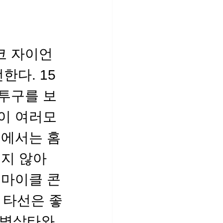
코 자이언
한다. 15
 투구를 보
이 여러모
정에서는 홈
지 않아 
 마이클 콘
 타선은 좋
 병살타와 