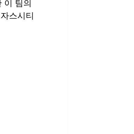
이 팀의 
캔자스시티 