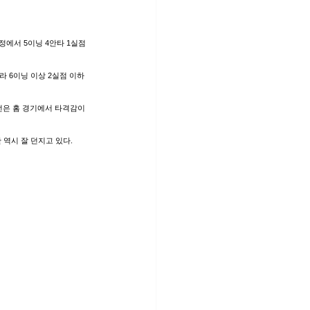
원정에서 5이닝 4안타 1실점
라 6이닝 이상 2실점 이하
선은 홈 경기에서 타격감이 
역시 잘 던지고 있다.