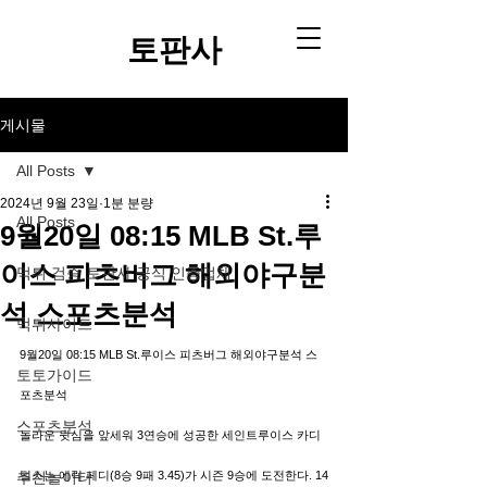
토판사​
게시물
All Posts
2024년 9월 23일
1분 분량
All Posts
9월20일 08:15 MLB St.루
이스 피츠버그 해외야구분
먹튀 검증 토판사 공식 인증업체
석 스포츠분석
먹튀사이트
9월20일 08:15 MLB St.루이스 피츠버그 해외야구분석 스
토토가이드
포츠분석
스포츠분석
놀라운 뒷심을 앞세워 3연승에 성공한 세인트루이스 카디
추천놀이터
널스는 에릭 페디(8승 9패 3.45)가 시즌 9승에 도전한다. 14