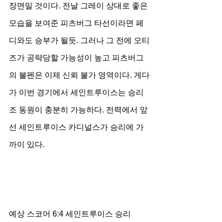
장면일 것이다. 전날 그레이 상대로 좋은 
모습을 보여준 피츠버그 타선이라면 페
디와도 승부가 될듯. 그러나 그 전에 오티
즈가 공략당할 가능성이 높고 피츠버그
의 불펜은 이제 신뢰 불가 영역이다. 게다
가 이번 경기에서 세인트루이스는 승리
조 동원이 충분히 가능하다. 전력에서 앞
선 세인트루이스 카디널스가 승리에 가
까이 있다.
예상 스코어 6:4 세인트루이스 승리