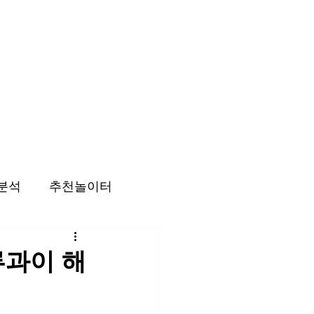
분석
추천놀이터
루과이 해