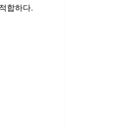
 적합하다.