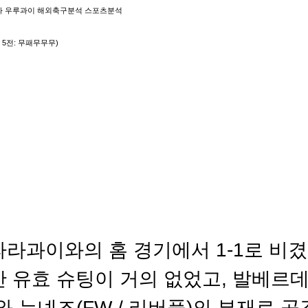
엘라 우루과이 해외축구분석 스포츠분석
근 5전: 무패무무무)
라과이와의 홈 경기에서 1-1로 비겼
 유효 슈팅이 거의 없었고, 발베르데(
와 누녜즈(FW / 리버풀)의 부재로 공