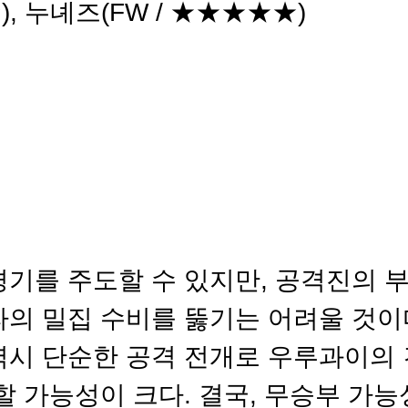
, 누녜즈(FW / ★★★★★)
기를 주도할 수 있지만, 공격진의 
의 밀집 수비를 뚫기는 어려울 것이다
시 단순한 공격 전개로 우루과이의 
할 가능성이 크다. 결국, 무승부 가능성