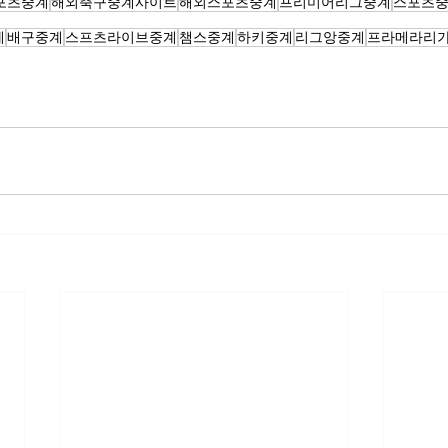
포츠중계
해외축구중계사이트
해외스포츠중계
프리미어리그중계
스포츠
계
배구중계
스프츠라이브중계
챔스중계
하키중계
리그앙중계
프라메라리