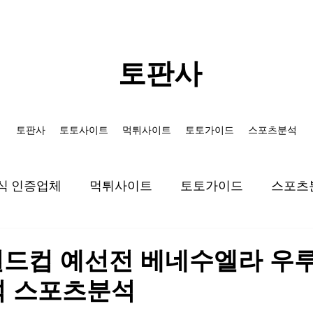
토판사​
토판사
토토사이트
먹튀사이트
토토가이드
스포츠분석
식 인증업체
먹튀사이트
토토가이드
스포츠
 월드컵 예선전 베네수엘라 우
 스포츠분석