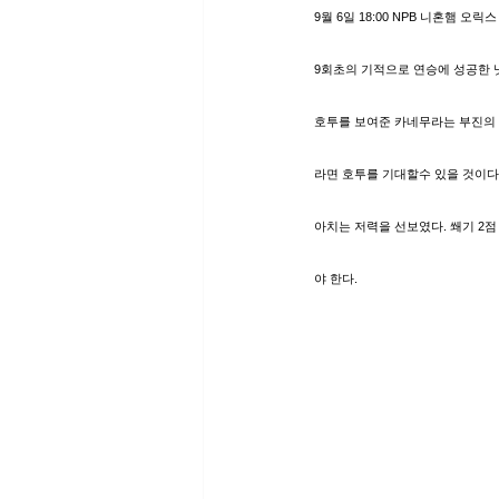
9월 6일 18:00 NPB 니혼햄 
9회초의 기적으로 연승에 성공한 닛폰
호투를 보여준 카네무라는 부진의 
라면 호투를 기대할수 있을 것이다
아치는 저력을 선보였다. 쐐기 2
야 한다.