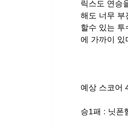
릭스도 연승을
해도 너무 부
할수 있는 투
에 가까이 있
예상 스코어 4
승1패 : 닛폰