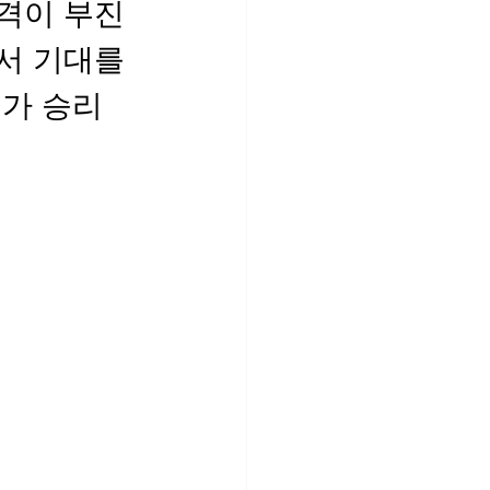
격이 부진
서 기대를 
스가 승리