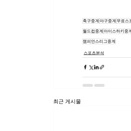
축구중계
야구중계
무료스
월드컵중계
아이스하키중
챔피언스리그중계
스포츠분석
최근 게시물