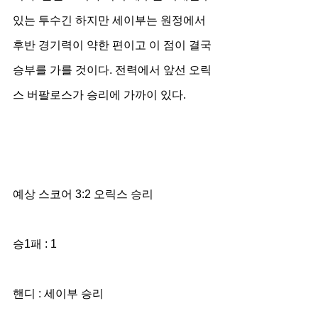
있는 투수긴 하지만 세이부는 원정에서 
후반 경기력이 약한 편이고 이 점이 결국 
승부를 가를 것이다. 전력에서 앞선 오릭
스 버팔로스가 승리에 가까이 있다.
예상 스코어 3:2 오릭스 승리
승1패 : 1
핸디 : 세이부 승리