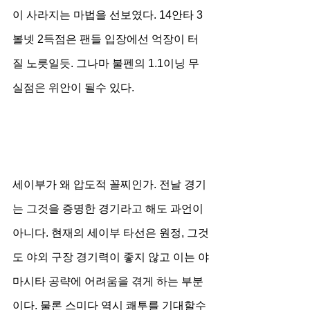
이 사라지는 마법을 선보였다. 14안타 3
볼넷 2득점은 팬들 입장에선 억장이 터
질 노릇일듯. 그나마 불펜의 1.1이닝 무
실점은 위안이 될수 있다.
세이부가 왜 압도적 꼴찌인가. 전날 경기
는 그것을 증명한 경기라고 해도 과언이 
아니다. 현재의 세이부 타선은 원정, 그것
도 야외 구장 경기력이 좋지 않고 이는 야
마시타 공략에 어려움을 겪게 하는 부분
이다. 물론 스미다 역시 쾌투를 기대할수 