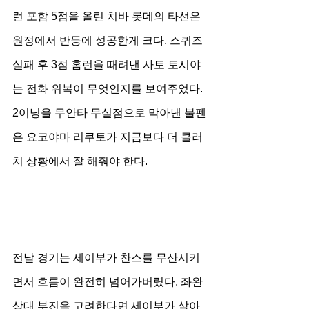
런 포함 5점을 올린 치바 롯데의 타선은 
원정에서 반등에 성공한게 크다. 스퀴즈 
실패 후 3점 홈런을 때려낸 사토 토시야
는 전화 위복이 무엇인지를 보여주었다. 
2이닝을 무안타 무실점으로 막아낸 불펜
은 요코야마 리쿠토가 지금보다 더 클러
치 상황에서 잘 해줘야 한다.
전날 경기는 세이부가 찬스를 무산시키
면서 흐름이 완전히 넘어가버렸다. 좌완 
상대 부진을 고려한다면 세이부가 살아