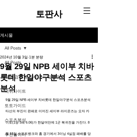
토판사​
게시물
All Posts
2024년 10월 3일
1분 분량
All Posts
9월 29일 NPB 세이부 치바
롯데 한일야구분석 스포츠
먹튀 검증 토판사 공식 인증업체
분석
먹튀사이트
9월 29일 NPB 세이부 치바롯데 한일야구분석 스포츠분석
토토가이드
타선의 부진이 완패로 이어진 세이부 라이온즈는 요자 카
스포츠분석
이토(1승 3패 6.06)가 한달여만에 1군 복귀전을 가진다. 8
추천놀이터
월 15일 소프트뱅크와 홈 경기에서 3이닝 4실점 패배를 당