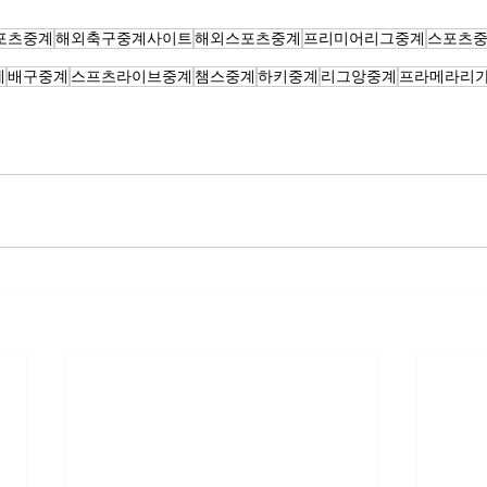
포츠중계
해외축구중계사이트
해외스포츠중계
프리미어리그중계
스포츠
계
배구중계
스프츠라이브중계
챔스중계
하키중계
리그앙중계
프라메라리