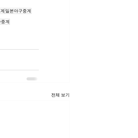
중계
일본야구중계
가중계
전체 보기