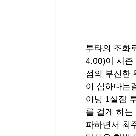
투타의 조화로
4.00)이 시
점의 부진한 
이 심하다는걸
이닝 1실점 
를 걸게 하는
파하면서 최주