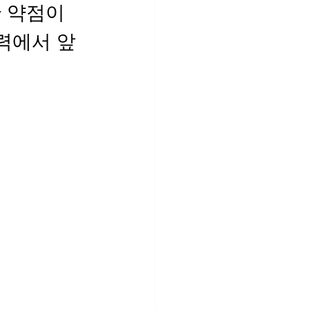
 약점이 
전력에서 앞