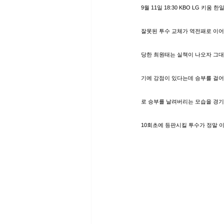
9월 11일 18:30 KBO LG 키
잘못된 투수 교체가 역전패로 이어진 
당한 최원태는 실책이 나오자 그대로
기에 강점이 있다는데 승부를 걸어야
로 승부를 날려버리는 모습을 경기 
10회초에 등판시킬 투수가 정말 