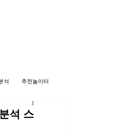
분석
추천놀이터
구분석 스