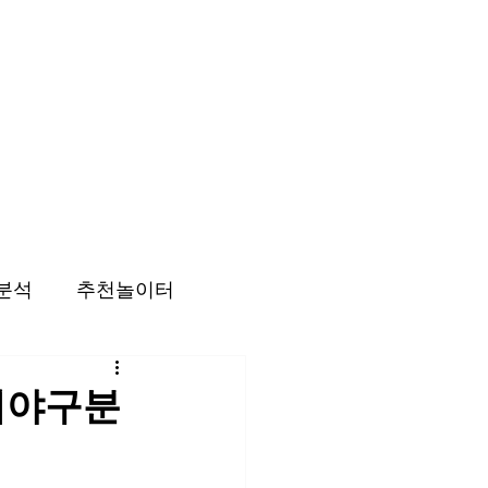
분석
추천놀이터
해외야구분