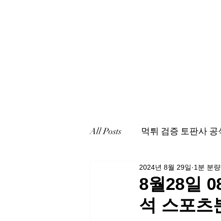
All Posts
먹튀 검증 토판사 공
2024년 8월 29일
1분 분량
8월28일 
석 스포츠