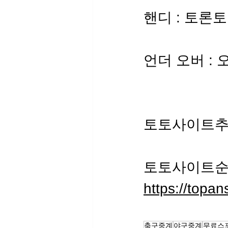
핸디 : 토론토
언더 오버 : 
토토사이트추
토토사이트순
https://topa
축구중계
야구중계
무료스