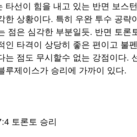
 타선이 힘을 내고 있는 반면 보스
각한 상황이다. 특히 우완 투수 공략
는 점은 심각한 부분일듯. 반면 토론
적인 타격이 상당히 좋은 편이고 불펜
다는 점도 무시할수 없는 강점이다. 
블루제이스가 승리에 가까이 있다.
:4 토론토 승리