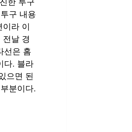
부진한 투구
 투구 내용
편이라 이 
 전날 경
선은 홈 
다. 블라
있으면 된
 부분이다.