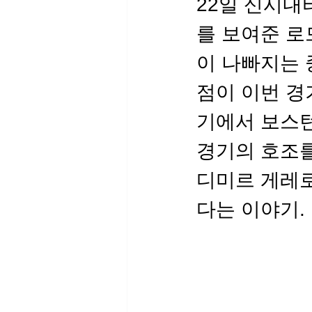
22일 신시내
를 보여준 로
이 나빠지는 
점이 이번 경
기에서 보스턴
경기의 호조를
디미르 게레로
다는 이야기.