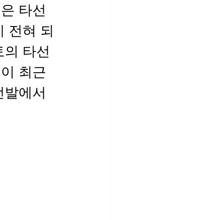
턴은 타선
이 전혀 되
토의 타선
이 최근 
선발에서 