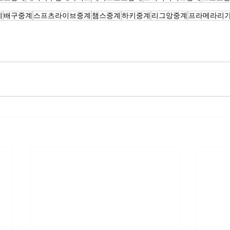
계
배구중계
스프츠라이브중계
챔스중계
하키중계
리그앙중계
프라메라리