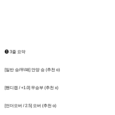
➎ 3줄 요약
[일반 승/무/패] 안양 승 (추천 o)
[핸디캡 / +1.0] 무승부 (추천 x)
[언더오버 / 2.5] 오버 (추천 o)