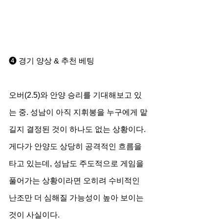
➍ 경기 양상 & 추천 베팅
오버(2.5)와 안양 승리를 기대해보고 있
는 중. 성남이 아직 지휘봉을 누구에게 맡
길지 결정된 것이 하나도 없는 상황이다. 
게다가 안양도 상당히 공격적인 흐름을 
타고 있는데, 성남도 주도적으로 게임을 
풀어가는 상황이라면 오히려 수비적인 
난조만 더 심해질 가능성이 높아 보이는 
것이 사실이다.