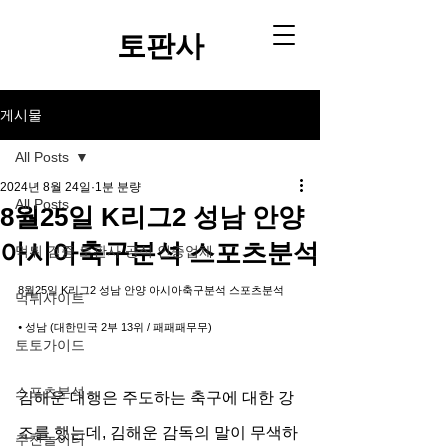
토판사​
게시물
All Posts
2024년 8월 24일
1분 분량
All Posts
8월25일 K리그2 성남 안양
아시아축구분석 스포츠분석
먹튀 검증 토판사 공식 인증업체
8월25일 K리그2 성남 안양 아시아축구분석 스포츠분석
먹튀사이트
⦁ 성남 (대한민국 2부 13위 / 패패패무무)
토토가이드
스포츠분석
김해운 대행은 주도하는 축구에 대한 강
조를 했는데, 김해운 감독의 말이 무색하
추천놀이터