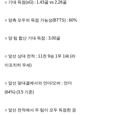
○ 기대 득점(xG) : 1.43골 vs 2.26골
○ 양측 모두의 득점 가능성(BTTS) : 60%
○ 양 팀 합산 기대 득점 : 3.00골
○ 앞선 상대 전적 : 11전 9승 1무 1패 (라
이프치히 우세)
○ 앞선 맞대결에서의 언더/오버 : 언더 
(64%) (3.5 기준)
○ 앞선 전적에서 두 팀이 모두 득점한 경