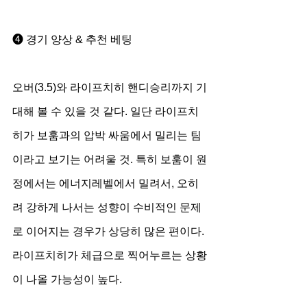
➍ 경기 양상 & 추천 베팅
오버(3.5)와 라이프치히 핸디승리까지 기
대해 볼 수 있을 것 같다. 일단 라이프치
히가 보훔과의 압박 싸움에서 밀리는 팀
이라고 보기는 어려울 것. 특히 보훔이 원
정에서는 에너지레벨에서 밀려서, 오히
려 강하게 나서는 성향이 수비적인 문제
로 이어지는 경우가 상당히 많은 편이다. 
라이프치히가 체급으로 찍어누르는 상황
이 나올 가능성이 높다.