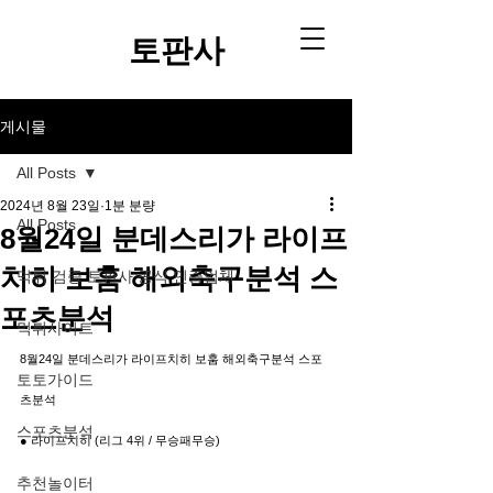
토판사​
게시물
All Posts
2024년 8월 23일
1분 분량
All Posts
8월24일 분데스리가 라이프
치히 보훔 해외축구분석 스
먹튀 검증 토판사 공식 인증업체
포츠분석
먹튀사이트
8월24일 분데스리가 라이프치히 보훔 해외축구분석 스포
토토가이드
츠분석
스포츠분석
● 라이프치히 (리그 4위 / 무승패무승)
추천놀이터