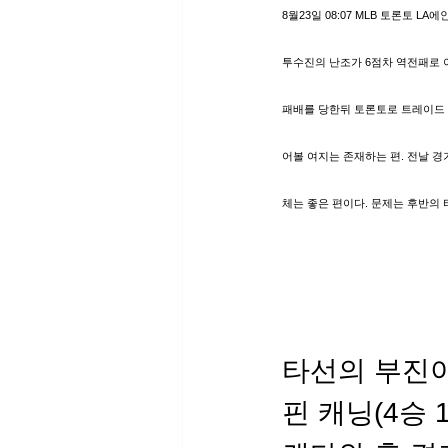
8월23일 08:07 MLB 토론토 
투수진의 난조가 6점차 역전패로 이
패배를 당한뒤 토론토로 트레이드 
어볼 여지는 존재하는 편. 전날 경
체는 좋은 편이다. 문제는 후반의 
타선의 부진이
핀 캐닝(4승 