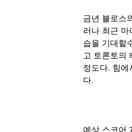
금년 블로스의
러나 최근 마
습을 기대할수
고 토론토의 
정도다. 힘에
다.
예상 스코어 7