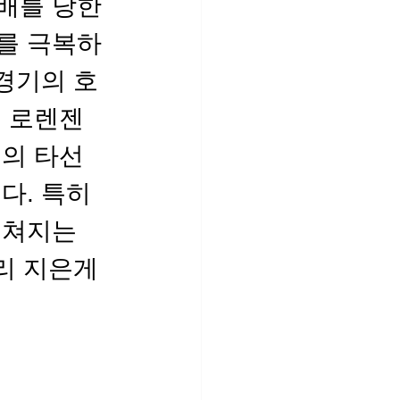
배를 당한 
를 극복하
 경기의 호
 로렌젠 
의 타선
다. 특히 
펼쳐지는 
리 지은게 