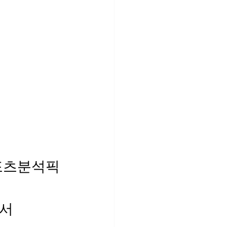
포츠분석픽
에서