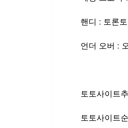
핸디 : 토론토
언더 오버 : 
토토사이트추
토토사이트순