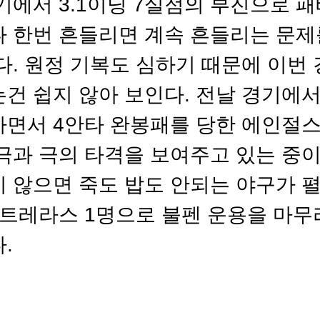
기에서 3.1이닝 7실점의 부진으로 패
 한번 흔들리면 계속 흔들리는 문제
다. 원정 기복도 심하기 때문에 이번
건 쉽지 않아 보인다. 전날 경기에서
면서 4안타 완봉패를 당한 에인절스
극과 극의 타격을 보여주고 있는 중이
 않으면 죽도 밥도 안되는 야구가 
콘트레라스 1명으로 불펜 운용을 마무
.