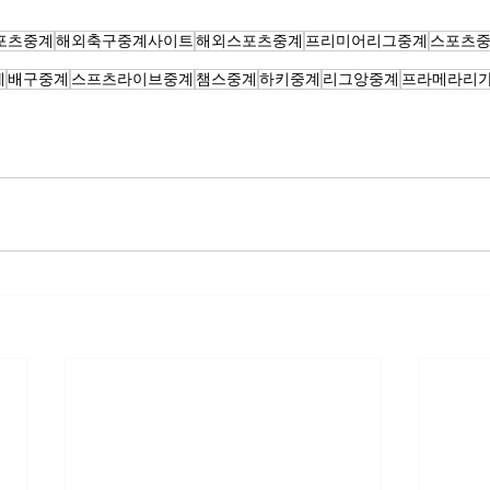
포츠중계
해외축구중계사이트
해외스포츠중계
프리미어리그중계
스포츠
계
배구중계
스프츠라이브중계
챔스중계
하키중계
리그앙중계
프라메라리