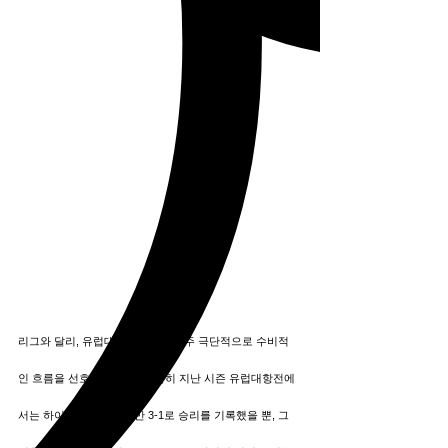
리그와 달리, 유럽대항전에서는 아주 극단적으로 수비적
인 흐름을 선호하는 편이다. 특히 지난 시즌 유럽대항전에
서는 하이버니언 상대로만 3-1로 승리를 기록했을 뿐, 그 