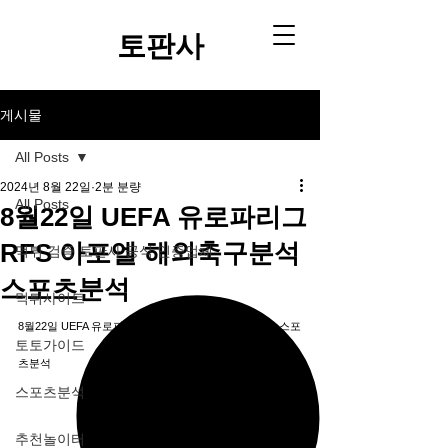
⦁
토판사​
게시물
All Posts
2024년 8월 22일
2분 분량
All Posts
8월22일 UEFA 유로파리그
RFS 아포엘 해외축구분석
먹튀 검증 토판사 공식 인증업체
스포츠분석
먹튀사이트
8월22일 UEFA 유로파리그 RFS 아포엘 해외축구분석 스포
토토가이드
츠분석
스포츠분석
추천놀이터