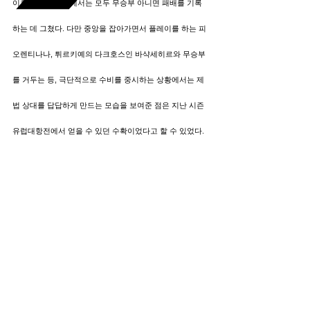
이후의 다른 매치에서는 모두 무승부 아니면 패배를 기록
하는 데 그쳤다. 다만 중앙을 잡아가면서 플레이를 하는 피
오렌티나나, 튀르키예의 다크호스인 바샥세히르와 무승부
를 거두는 등, 극단적으로 수비를 중시하는 상황에서는 제
법 상대를 답답하게 만드는 모습을 보여준 점은 지난 시즌 
유럽대항전에서 얻을 수 있던 수확이었다고 할 수 있었다.
결장자 : 없음