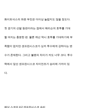
화이트삭스의 좌완 부진은 더이상 놀랍지도 않을 정도다. 
첫 경기의 선발 등판이라는 점에서 해리슨의 호투를 기대
할 여지는 충분한 편. 물론 캐넌 역시 호투를 기대하기에 부
족함이 없지만 샌프란시스코가 싱커 투수에게 강하다는 변
수가 존재한다. 그리고 불펜의 차이가 커도 너무 크다. 투수
력에서 앞선 샌프란시스코 자이언츠가 승리에 가까이 있
다.
예상 스코어 4:2 샌프란시스코 승리