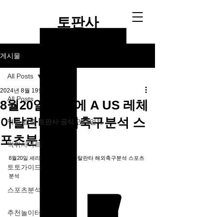
[
토판사​
게시물
All Posts
2024년 8월 19일
1분 분량
All Posts
8월20일 세리에 A US 레체
아탈란타 해외축구분석 스
먹튀 검증 토판사 공식 인증업체
포츠분석
먹튀사이트
8월20일 세리에 A US 레체 아탈란타 해외축구분석 스포츠
토토가이드
분석
스포츠분석
추천놀이터