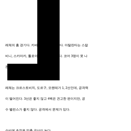
레체의 홈 경기다. 카바, 곤잘레스가 없다. 아탈란타는 스칼
비니, 스카마카, 톨로이가 나오지 못한다. 코어 3명이 못 나
온다. 공격에서 문제가 있을 수 있다.
레체는 크르스토비치, 도르구, 모렌테가 1, 2선인데, 공격력
이 떨어진다. 3선은 좋지 않고 4백은 견고한 편이지만, 공
수 밸런스가 좋지 않다. 공격에서 문제가 있다.
수비에 초점을 맞출 공산이 높다.