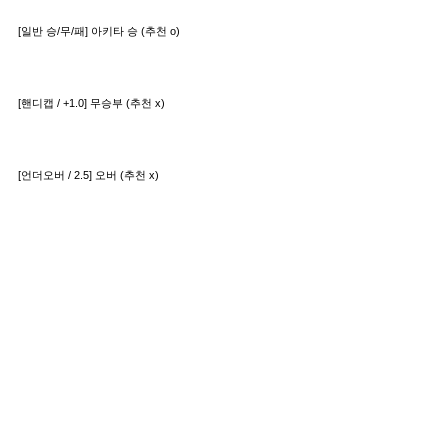
[일반 승/무/패] 아키타 승 (추천 o)
[핸디캡 / +1.0] 무승부 (추천 x)
[언더오버 / 2.5] 오버 (추천 x)
토토사이트추천 꽁머니 먹튀검증 스포츠뉴스 스포츠분석
픽
토토사이트순위 먹튀검증사이트 배당 담다월드에서