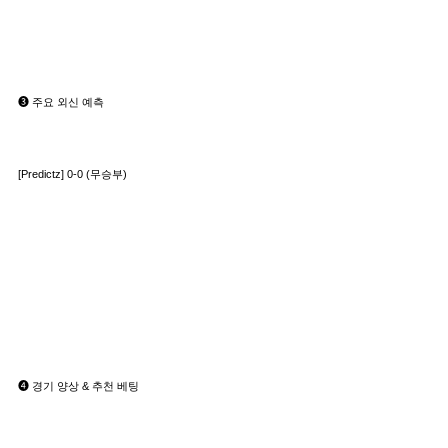
➌ 주요 외신 예측
[Predictz] 0-0 (무승부)
➍ 경기 양상 & 추천 베팅