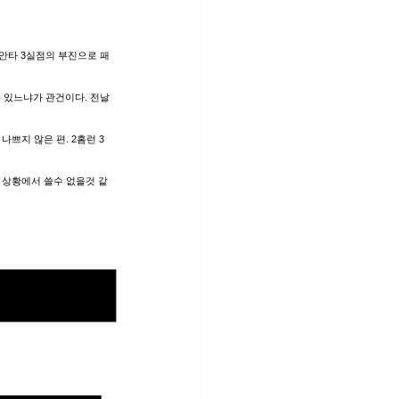
 4안타 3실점의 부진으로 패
 있느냐가 관건이다. 전날 
쁘지 않은 편. 2홈런 3
 상황에서 쓸수 없을것 같