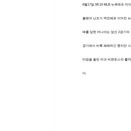
8월17일 08:10 MLB 뉴욕메
불펜의 난조가 역전패로 이어진 뉴욕 
배를 당한 머나야는 앞선 2경기의
경기에서 비록 패배하긴 했지만 스펜
타점을 올린 마크 비엔토스의 활약
다.