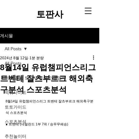
토판사​
게시물
All Posts
2024년 8월 12일
1분 분량
All Posts
8월14일 유럽챔피언스리그
트벤테 잘츠부르크 해외축
먹튀 검증 토판사 공식 인증업체
구분석 스포츠분석
먹튀사이트
8월14일 유럽챔피언스리그 트벤테 잘츠부르크 해외축구분
토토가이드
석 스포츠분석
스포츠분석
● 트벤테 (네덜란드 1부 7위 / 승무무패승)
추천놀이터