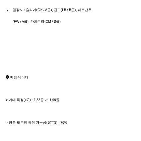
결장자 : 슐라거(GK / A급), 귄도(LB / B급), 페르난두
(FW / A급), 카와무라(CM / B급)
➋ 베팅 데이터
○ 기대 득점(xG) : 1.88골 vs 1.99골
○ 양측 모두의 득점 가능성(BTTS) : 70%