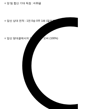
○ 양 팀 합산 기대 득점 : 4.00골
○ 앞선 상대 전적 : 1전 0승 0무 1패 (잘츠부르크 우세)
○ 앞선 맞대결에서의 언더/오버 : 오버 (100%)