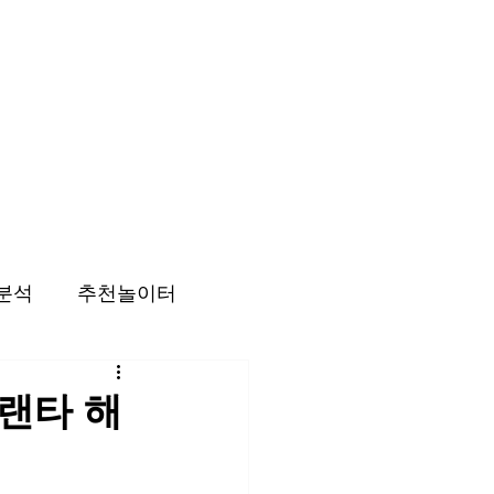
분석
추천놀이터
틀랜타 해