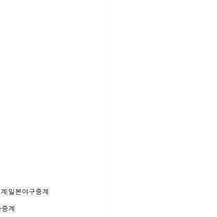
중계
일본야구중계
가중계