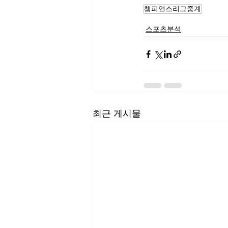
챔피언스리그중계
스포츠분석
최근 게시물