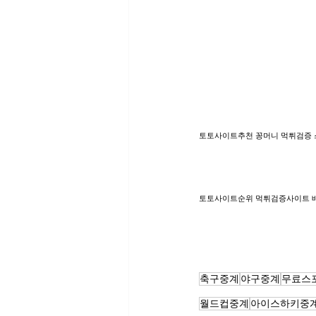
토토사이트추천 꽁머니 먹튀검증
토토사이트순위 먹튀검증사이트 
축구중계
야구중계
무료스
월드컵중계
아이스하키중