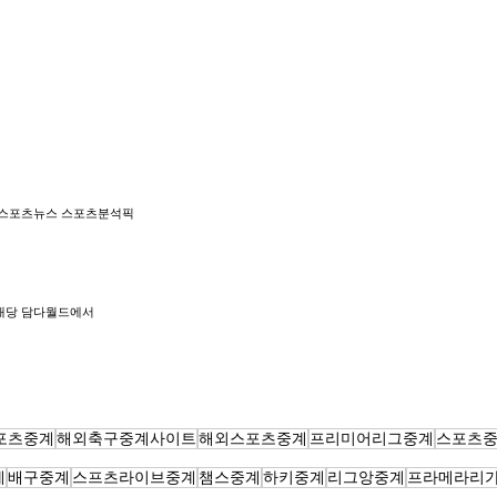
 스포츠뉴스 스포츠분석픽
배당 담다월드에서
포츠중계
해외축구중계사이트
해외스포츠중계
프리미어리그중계
스포츠
계
배구중계
스프츠라이브중계
챔스중계
하키중계
리그앙중계
프라메라리