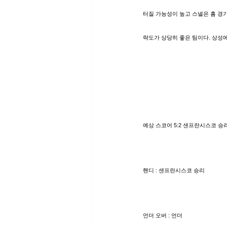
터질 가능성이 높고 스넬은 홈 경
략도가 상당히 좋은 팀이다. 상성
예상 스코어 5:2 샌프란시스코 승
핸디 : 샌프란시스코 승리
언더 오버 : 언더