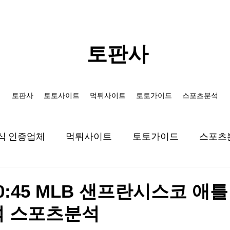
토판사​
토판사
토토사이트
먹튀사이트
토토가이드
스포츠분석
식 인증업체
먹튀사이트
토토가이드
스포츠
10:45 MLB 샌프란시스코 애
 스포츠분석