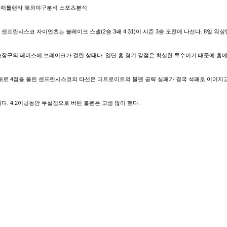
시스코 애틀랜타 해외야구분석 스포츠분석
샌프란시스코 자이언츠는 블레이크 스넬(2승 3패 4.31)이 시즌 3승 도전에 나선다. 8일 워싱
승장구의 페이스에 브레이크가 걸린 상태다. 일단 홈 경기 강점은 확실한 투수이기 때문에 홈에
상대로 4점을 올린 샌프란시스코의 타선은 디트로이트의 불펜 공략 실패가 결국 석패로 이어지고
다. 4.2이닝동안 무실점으로 버틴 불펜은 고생 많이 했다.