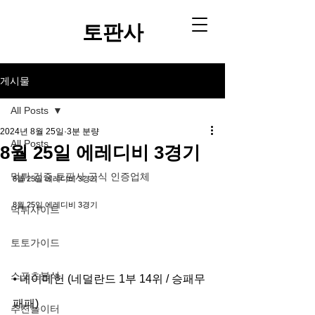
토판사​
게시물
All Posts
2024년 8월 25일
3분 분량
All Posts
8월 25일 에레디비 3경기
먹튀 검증 토판사 공식 인증업체
8월 25일 에레디비 3경기
8월 25일 에레디비 3경기
먹튀사이트
토토가이드
스포츠분석
⦁ 네이메헌 (네덜란드 1부 14위 / 승패무
패패)
추천놀이터