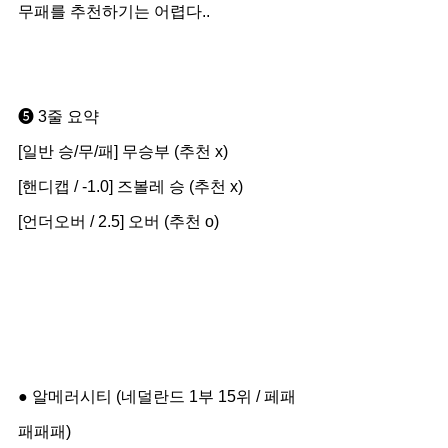
무패를 추천하기는 어렵다..
➎ 3줄 요약
[일반 승/무/패] 무승부 (추천 x)
[핸디캡 / -1.0] 즈볼레 승 (추천 x)
[언더오버 / 2.5] 오버 (추천 o)
● 알메러시티 (네덜란드 1부 15위 / 페패
패패패)