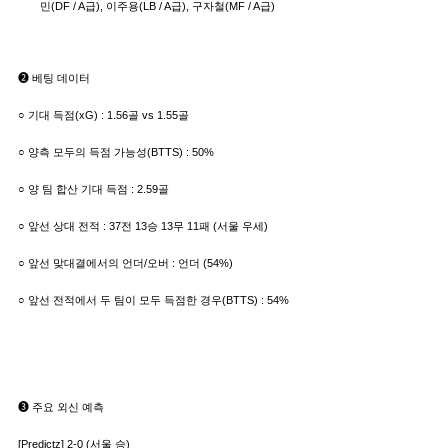
민(DF / A급), 이주용(LB / A급), 구자철(MF / A급)
➋ 베팅 데이터
○ 기대 득점(xG) : 1.56골 vs 1.55골
○ 양측 모두의 득점 가능성(BTTS) : 50%
○ 양 팀 합산 기대 득점 : 2.59골
○ 앞선 상대 전적 : 37전 13승 13무 11패 (서울 우세)
○ 앞선 맞대결에서의 언더/오버 : 언더 (54%)
○ 앞선 전적에서 두 팀이 모두 득점한 경우(BTTS) : 54%
➌ 주요 외신 예측
[Predictz] 2-0 (서울 승)