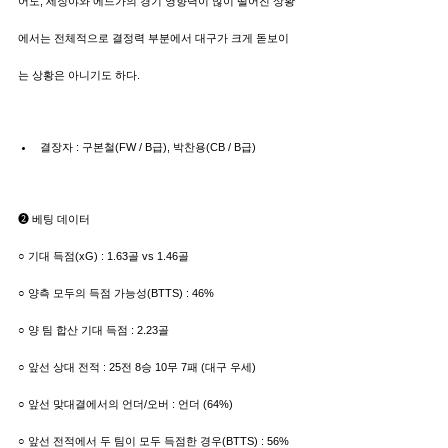
어도, 세징야와 에드가의 경기 영향력이 많이 떨어진 상황
에서는 전체적으로 결정력 부분에서 대구가 크게 돋보이
는 상황은 아니기도 하다.
결장자 : 구본철(FW / B급), 박찬용(CB / B급)
➋ 베팅 데이터
○ 기대 득점(xG) : 1.63골 vs 1.46골
○ 양측 모두의 득점 가능성(BTTS) : 46%
○ 양 팀 합산 기대 득점 : 2.23골
○ 앞선 상대 전적 : 25전 8승 10무 7패 (대구 우세)
○ 앞선 맞대결에서의 언더/오버 : 언더 (64%)
○ 앞선 전적에서 두 팀이 모두 득점한 경우(BTTS) : 56%