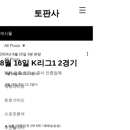
토판사​
게시물
All Posts
2024년 8월 15일
3분 분량
All Posts
8월 16일 K리그1 2경기
먹튀 검증 토판사 공식 인증업체
8월 16일 K리그1 2경기
8월 16일 K리그1 2경기
먹튀사이트
토토가이드
스포츠분석
● 서울 (대한민국 1부 6위 / 패패승승승)
추천놀이터