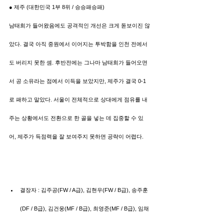
● 제주 (대한민국 1부 8위 / 승승패승패)
남태희가 들어왔음에도 공격적인 개선은 크게 돋보이진 않
았다. 결국 아직 중원에서 이어지는 투박함을 인천 전에서
도 버리지 못한 셈. 후반전에는 그나마 남태희가 들어오면
서 공 소유라는 점에서 이득을 보았지만, 제주가 결국 0-1
로 패하고 말았다. 서울이 전체적으로 상대에게 점유를 내
주는 상황에서도 전환으로 한 골을 넣는 데 집중할 수 있
어, 제주가 득점력을 잘 보여주지 못하면 공략이 어렵다.
결장자 : 김주공(FW / A급), 김현우(FW / B급), 송주훈
(DF / B급), 김건웅(MF / B급), 최영준(MF / B급), 임채