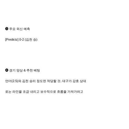
➌ 주요 외신 예측
[Predictz] 0-2 (김천 승)
➍ 경기 양상 & 추천 베팅
언더(2.5)와 김천 승리 정도면 적당할 것. 대구가 강호 상대
로는 라인을 조금 내리고 보수적으로 흐름을 가져가려고 
노력하는 편이다. 다만 전방압박의 헐거움과 중원의 약화
로 인해서, 전체적으로 강호들이 플레이하는 것을 적절하
게 방해하지 못하는 경우가 다수. 김천이 중앙에서의 흐름