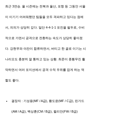
최근 3연승. 올 시즌에는 전북과 울산, 포항 등 그동안 서울
이 이기기 어려워했던 팀들을 모두 격파하고 있다는 점에
서, 의의가 상당히 깊다. 일단 4-4-1-1 포진을 필두로, 수비
적으로 가면서 공격으로 전환하는 속도가 상당히 좋아졌
다. 강현무와 야잔이 합류하면서, 버티고 한 골로 이기는 시
나리오도 충분히 잘 통하고 있는 상황. 최준이 종횡무진 활
약하면서 여러 포지션에서 공격 수적 우위를 잡게 하는 역
할도 좋다.
결장자 : 기성용(MF / A급), 황도윤(MF / C급), 린가드
(AM / A급), 백상훈(CM / B급), 윌리안(FW / B급)