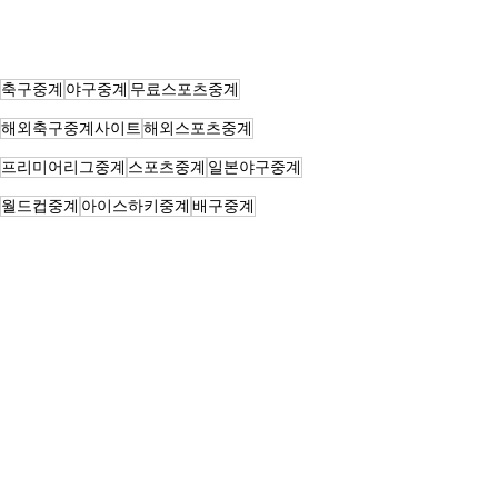
축구중계
야구중계
무료스포츠중계
해외축구중계사이트
해외스포츠중계
프리미어리그중계
스포츠중계
일본야구중계
월드컵중계
아이스하키중계
배구중계
스프츠라이브중계
챔스중계
하키중계
리그앙중계
프라메라리가중계
챔피언스리그중계
스포츠분석