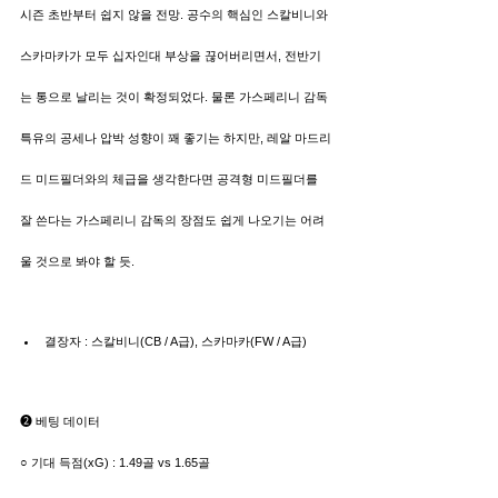
시즌 초반부터 쉽지 않을 전망. 공수의 핵심인 스칼비니와 
스카마카가 모두 십자인대 부상을 끊어버리면서, 전반기
는 통으로 날리는 것이 확정되었다. 물론 가스페리니 감독 
특유의 공세나 압박 성향이 꽤 좋기는 하지만, 레알 마드리
드 미드필더와의 체급을 생각한다면 공격형 미드필더를 
잘 쓴다는 가스페리니 감독의 장점도 쉽게 나오기는 어려
울 것으로 봐야 할 듯.
결장자 : 스칼비니(CB / A급), 스카마카(FW / A급)
➋ 베팅 데이터
○ 기대 득점(xG) : 1.49골 vs 1.65골