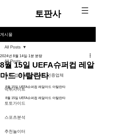
토판사​
게시물
All Posts
2024년 8월 14일
1분 분량
All Posts
8월 15일 UEFA슈퍼컵 레알
마드 아탈란타
먹튀 검증 토판사 공식 인증업체
8월 15일 UEFA슈퍼컵 레알마드 아탈란타
먹튀사이트
8월 15일 UEFA슈퍼컵 레알마드 아탈란타
토토가이드
스포츠분석
추천놀이터