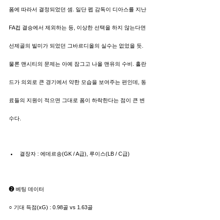
폼에 따라서 결정되었던 셈. 일단 펩 감독이 디아스를 지난 
FA컵 결승에서 제외하는 등, 이상한 선택을 하지 않는다면 
선제골의 빌미가 되었던 그바르디올의 실수는 없었을 듯. 
물론 맨시티의 문제는 아예 잠그고 나올 맨유의 수비. 홀란
드가 의외로 큰 경기에서 약한 모습을 보여주는 편인데, 동
료들의 지원이 적으면 그대로 폼이 하락한다는 점이 큰 변
수다.
결장자 : 에데르송(GK / A급), 루이스(LB / C급)
➋ 베팅 데이터
○ 기대 득점(xG) : 0.98골 vs 1.63골