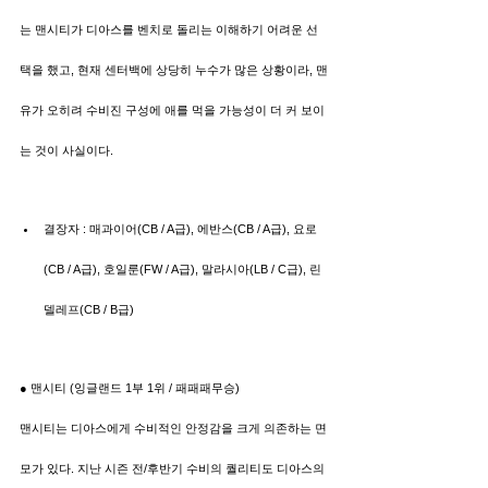
는 맨시티가 디아스를 벤치로 돌리는 이해하기 어려운 선
택을 했고, 현재 센터백에 상당히 누수가 많은 상황이라, 맨
유가 오히려 수비진 구성에 애를 먹을 가능성이 더 커 보이
는 것이 사실이다.
결장자 : 매과이어(CB / A급), 에반스(CB / A급), 요로
(CB / A급), 호일룬(FW / A급), 말라시아(LB / C급), 린
델레프(CB / B급)
● 맨시티 (잉글랜드 1부 1위 / 패패패무승)
맨시티는 디아스에게 수비적인 안정감을 크게 의존하는 면
모가 있다. 지난 시즌 전/후반기 수비의 퀄리티도 디아스의 