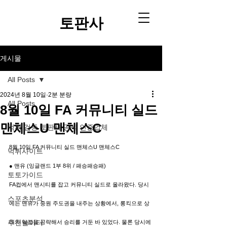
토판사​
게시물
All Posts
2024년 8월 10일
2분 분량
All Posts
8월 10일 FA 커뮤니티 실드
맨체스U 맨체스C
먹튀 검증 토판사 공식 인증업체
8월 10일 FA 커뮤니티 실드 맨체스U 맨체스C
먹튀사이트
● 맨유 (잉글랜드 1부 8위 / 패승패승패)
토토가이드
FA컵에서 맨시티를 잡고 커뮤니티 실드로 올라왔다. 당시
스포츠분석
에는 맨유가 중원 주도권을 내주는 상황에서, 롱킥으로 상
추천놀이터
대의 약점을 공략해서 승리를 거둔 바 있었다. 물론 당시에