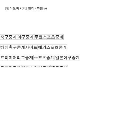
[언더오버 / 3.5] 언더 (추천 o)
축구중계
야구중계
무료스포츠중계
해외축구중계사이트
해외스포츠중계
프리미어리그중계
스포츠중계
일본야구중계
월드컵중계
아이스하키중계
배구중계
스프츠라이브중계
챔스중계
하키중계
리그앙중계
프라메라리가중계
챔피언스리그중계
스포츠분석