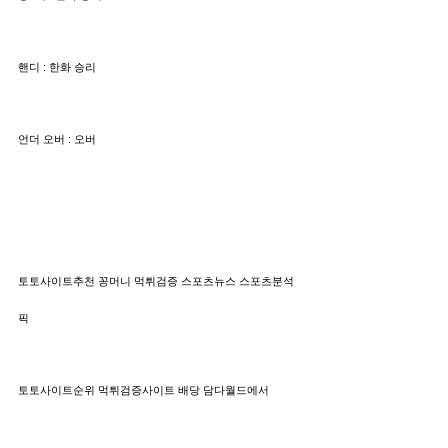
핸디 : 한화 승리
언더 오버 : 오버
토토사이트추천 꽁머니 먹튀검증 스포츠뉴스 스포츠분석
픽
토토사이트순위 먹튀검증사이트 배당 담다월드에서