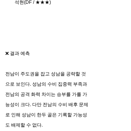
석현(DF / ★★★)
❌ 결과 예측
전남이 주도권을 잡고 성남을 공략할 것
으로 보인다. 성남의 수비 집중력 부족과 
전남의 공격 화력 차이는 승부를 가를 가
능성이 크다. 다만 전남의 수비 배후 문제
로 인해 성남이 한두 골은 기록할 가능성
도 배제할 수 없다.