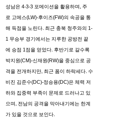
성남은 4-3-3 포메이션을 활용하며, 주
로 고메스(LW)-후이즈(FW)의 속공을 통
해 득점을 노린다. 최근 충북 청주와의 1-
1 무승부 경기에서는 지루한 공방전 끝
에 승점 1점을 얻었다. 후반기로 갈수록 
박지원(CM)-신재원(RW)을 중심으로 공
격을 전개하지만, 최근 폼이 하락세다. 수
비진 김준수(DC)-정승용(DC)은 체력 저
하와 집중력 부족이 문제로 드러나고 있
으며, 전남의 공격을 막아내기에는 한계
가 있을 것으로 보인다.