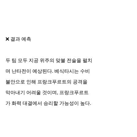
❌ 결과 예측
두 팀 모두 지공 위주의 맞불 전술을 펼치
며 난타전이 예상된다. 베식타시는 수비 
불안으로 인해 프랑크푸르트의 공격을 
막아내기 어려울 것이며, 프랑크푸르트
가 화력 대결에서 승리할 가능성이 높다.