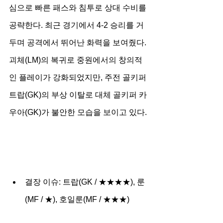
심으로 빠른 패스와 침투로 상대 수비를 
공략한다. 최근 경기에서 4-2 승리를 거
두며 공격에서 뛰어난 화력을 보여줬다. 
괴체(LM)의 복귀로 중원에서의 창의적
인 플레이가 강화되었지만, 주전 골키퍼 
트랍(GK)의 부상 이탈로 대체 골키퍼 카
우아(GK)가 불안한 모습을 보이고 있다.
결장 이슈: 트랍(GK / ★★★★), 룬
(MF / ★), 호일룬(MF / ★★★)