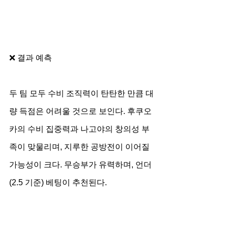
❌ 결과 예측
두 팀 모두 수비 조직력이 탄탄한 만큼 대
량 득점은 어려울 것으로 보인다. 후쿠오
카의 수비 집중력과 나고야의 창의성 부
족이 맞물리며, 지루한 공방전이 이어질 
가능성이 크다. 무승부가 유력하며, 언더
(2.5 기준) 베팅이 추천된다.