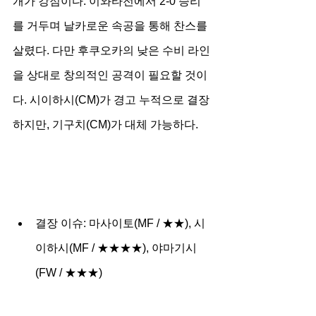
개가 강점이다. 이와타전에서 2-0 승리
를 거두며 날카로운 속공을 통해 찬스를 
살렸다. 다만 후쿠오카의 낮은 수비 라인
을 상대로 창의적인 공격이 필요할 것이
다. 시이하시(CM)가 경고 누적으로 결장
하지만, 기구치(CM)가 대체 가능하다.
결장 이슈: 마사이토(MF / ★★), 시
이하시(MF / ★★★★), 야마기시
(FW / ★★★)