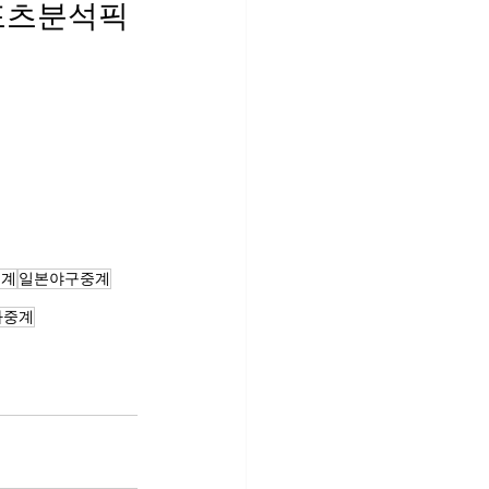
포츠분석픽
 
중계
일본야구중계
가중계