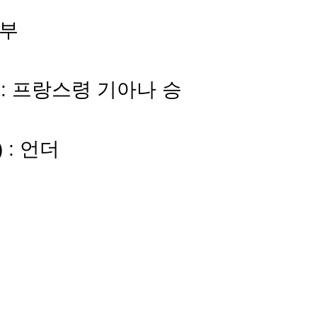
승부
) : 프랑스령 기아나 승
 : 언더