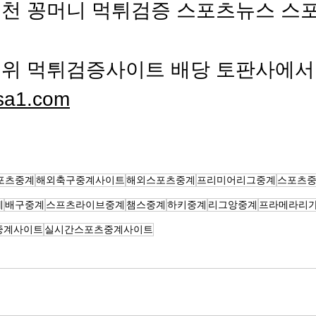
천 꽁머니 먹튀검증 스포츠뉴스 스
위 먹튀검증사이트 배당 토판사에서
nsa1.com
포츠중계
해외축구중계사이트
해외스포츠중계
프리미어리그중계
스포츠
계
배구중계
스프츠라이브중계
챔스중계
하키중계
리그앙중계
프라메라리
중계사이트
실시간스포츠중계사이트