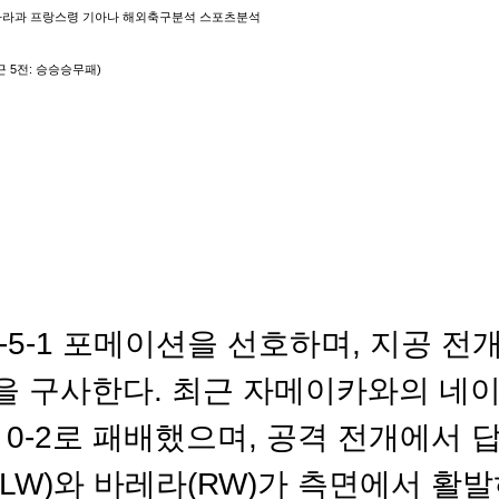
니카라과 프랑스령 기아나 해외축구분석 스포츠분석
최근 5전: 승승승무패)
-5-1 포메이션을 선호하며, 지공 전
을 구사한다. 최근 자메이카와의 네
 0-2로 패배했으며, 공격 전개에서 
(LW)와 바레라(RW)가 측면에서 활