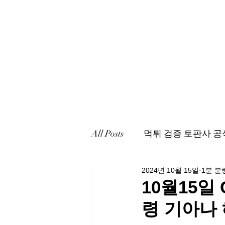
All Posts
먹튀 검증 토판사 공
2024년 10월 15일
1분 분
10월15일
령 기아나