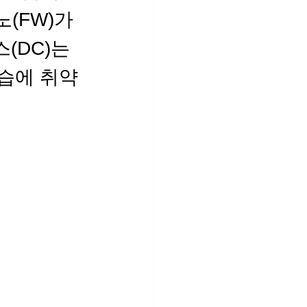
(FW)가 
(DC)는 
습에 취약