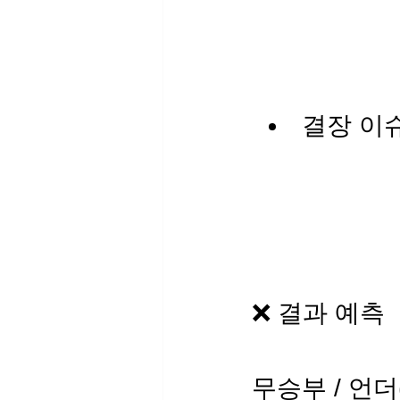
결장 이슈
❌ 결과 예측
무승부 / 언더