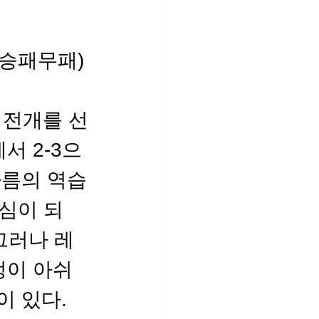
 패승패무패)
 전개를 선
서 2-3으
나름의 역습
중심이 되
 그러나 레
정이 아쉬
이 있다.