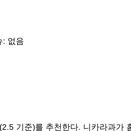
: 없음
(2.5 기준)를 추천한다. 니카라과가