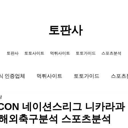
토판사​
토판사
토토사이트
먹튀사이트
토토가이드
스포츠분석
식 인증업체
먹튀사이트
토토가이드
스포츠
량
 CON 네이션스리그 니카라과
 해외축구분석 스포츠분석