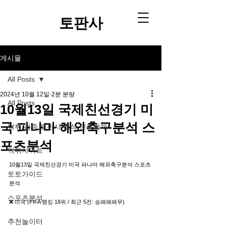
토판사​
게시물
All Posts
2024년 10월 12일
2분 분량
All Posts
10월13일 국제친선경기 미
국 파나마 해외축구분석 스
먹튀 검증 토판사 공식 인증업체
포츠분석
먹튀사이트
10월13일 국제친선경기 미국 파나마 해외축구분석 스포츠
토토가이드
분석
스포츠분석
❌ 미국 (FIFA 랭킹 18위 / 최근 5전: 승패패패무)
추천놀이터