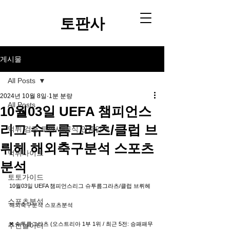
토판사​
게시물
All Posts
2024년 10월 8일
1분 분량
All Posts
10월03일 UEFA 챔피언스
리그 슈투름그라츠/클럽 브
먹튀 검증 토판사 공식 인증업체
뤼헤 해외축구분석 스포츠
먹튀사이트
분석
토토가이드
10월03일 UEFA 챔피언스리그 슈투름그라츠/클럽 브뤼헤 
스포츠분석
해외축구분석 스포츠분석
❌ 슈투름그라츠 (오스트리아 1부 1위 / 최근 5전: 승패패무
추천놀이터