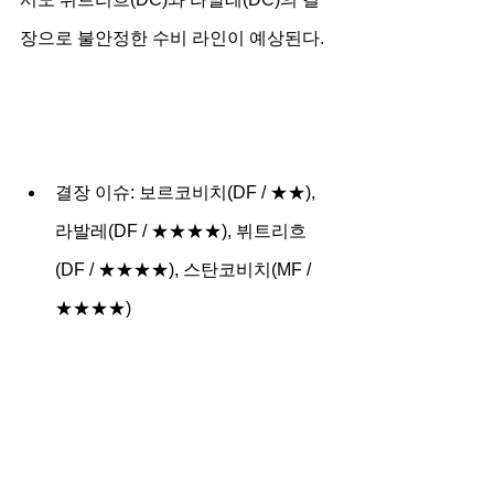
장으로 불안정한 수비 라인이 예상된다.
결장 이슈: 보르코비치(DF / ★★), 
라발레(DF / ★★★★), 뷔트리흐
(DF / ★★★★), 스탄코비치(MF / 
★★★★)