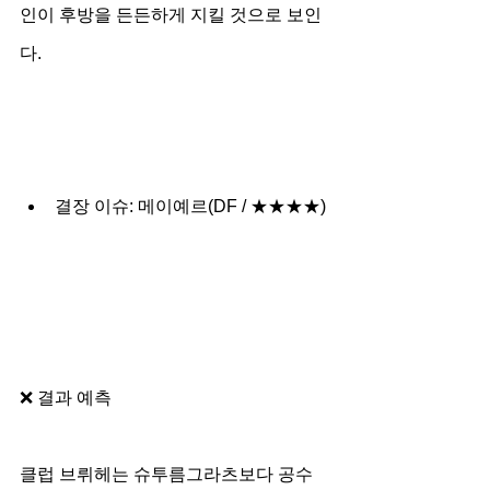
인이 후방을 든든하게 지킬 것으로 보인
다.
결장 이슈: 메이예르(DF / ★★★★)
❌ 결과 예측
클럽 브뤼헤는 슈투름그라츠보다 공수 