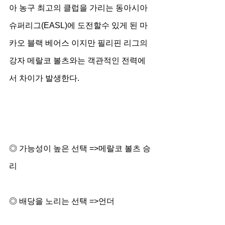
아 농구 최고의 클럽을 가리는 동아시아 
슈퍼리그(EASL)에 도전할수 있게 된 마
카오 블랙 베어스 이지만 필리핀 리그의 
강자 메랄코 볼츠와는 객관적인 전력에
서 차이가 발생한다.
◎ 가능성이 높은 선택 =>메랄코 볼츠 승
리
◎ 배당을 노리는 선택 =>언더