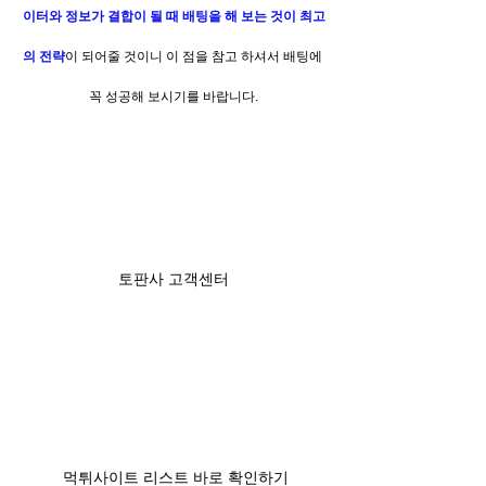
이터와 정보가 결합이 될 때 배팅을 해 보는 것이 최고
의 전략
이 되어줄 것이니 이 점을 참고 하셔서 배팅에 
꼭 성공해 보시기를 바랍니다.
토판사 고객센터
 먹튀사이트 리스트 바로 확인하기