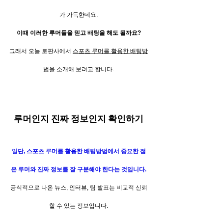
가 가득한데요.
이때 이러한 루머들을 믿고 배팅을 해도 될까요?
그래서 오늘 토판사에서 
스포츠 루머를 활용한 배팅방
법
을 소개해 보려고 합니다.
루머인지 진짜 정보인지 확인하기
일단, 스포츠 루머를 활용한 배팅방법에서 중요한 점
은 루머와 진짜 정보를 잘 구분해야 한다는 것입니다.
공식적으로 나온 뉴스, 인터뷰, 팀 발표는 비교적 신뢰
할 수 있는 정보입니다.