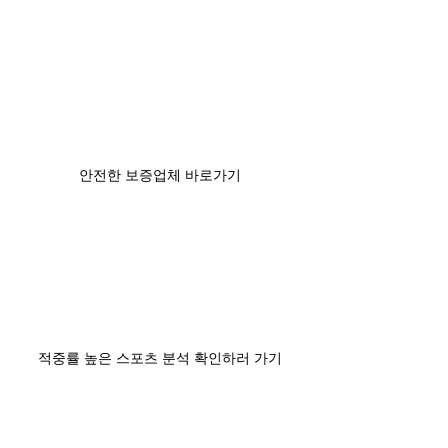
안전한 보증업체 바로가기
적중률 높은 스포츠 분석 확인하러 가기