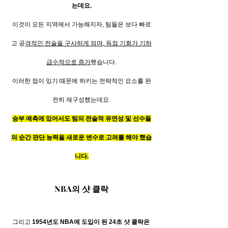
는데요.
이것이 모든 지역에서 가능해지자, 팀들은 보다 빠르
고 공
격적인 전술을 구사하게 되며, 득점 기회가 기하
급수적으로 증가
했습니다.
이러한 점이 있기 때문에 하키는 전략적인 요소를 완
전히 재구성했는데요.
승부 예측에 있어서도 팀의 전술적 유연성 및 선수들
의 순간 판단 능력을 새로운 변수로 고려를 해야 했습
니다.
NBA의 샷 클락
그리고 
1954년도 NBA에 도입이 된 24초 샷 클락은 