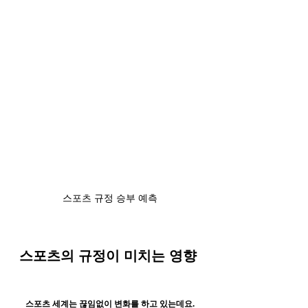
스포츠 규정 승부 예측
스포츠의 규정이 미치는 영향 
스포츠 세계는 끊임없이 변화를 하고 있는데요.