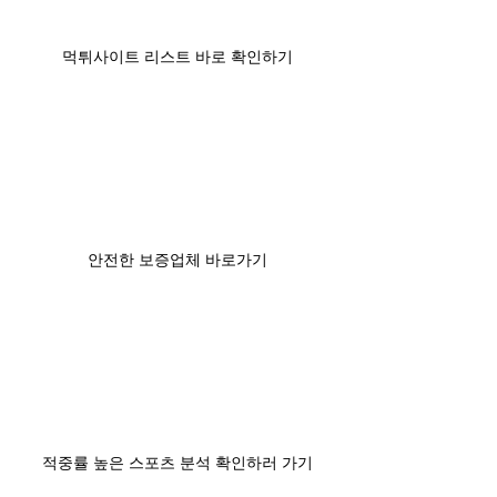
먹튀사이트 리스트 바로 확인하기
안전한 보증업체 바로가기
적중률 높은 스포츠 분석 확인하러 가기