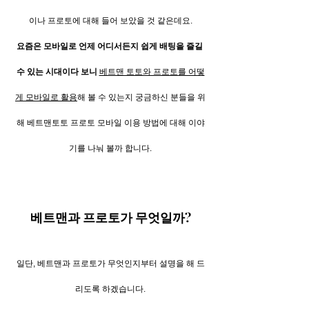
이나 프로토에 대해 들어 보았을 것 같은데요.
요즘은 모바일로 언제 어디서든지 쉽게 배팅을 즐길 
수 있는 시대이다 보니
베트맨 토토와 프로토를 어떻
게 모바일로 활용
해 볼 수 있는지 궁금하신 분들을 위
해 베트맨토토 프로토 모바일 이용 방법에 대해 이야
기를 나눠 볼까 합니다.
베트맨과 프로토가 무엇일까?
일단, 베트맨과 프로토가 무엇인지부터 설명을 해 드
리도록 하겠습니다.