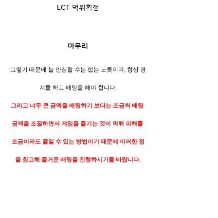
LCT 먹튀확정
마무리
그렇기 때문에 늘 안심할 수는 없는 노릇이며, 항상 경
계를 하고 배팅을 해야 합니다.
그리고 너무 큰 금액을 배팅하기 보다는 조금씩 배팅 
금액을 조절하면서 게임을 즐기는 것이 먹튀 피해를 
조금이라도 줄일 수 있는 방법이기 때문에 이러한 점
을 참고해 즐거운 배팅을 진행하시기를 바랍니다.