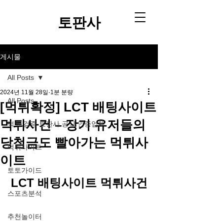
토판사​
게시물
All Posts
2024년 11월 28일
1분 분량
All Posts
[먹튀확정] LCT 배팅사이트
먹튀사건 – 장기 유저들의
먹튀 검증 토판사 공식 인증업체
당첨금도 빨아가는 먹튀사
먹튀사이트
이트
토토가이드
LCT 배팅사이트 먹튀사건
스포츠분석
추천놀이터