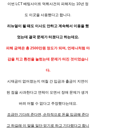
이번 LCT 배팅사이트 먹튀사건의 피해자는 10년 정
도 이곳을 사용했다고 합니다.
리뉴얼이 될 때도 이사도 안하고 계속해서 이용을 했
었는데 결국 문제가 터졌다고 하는데요.
피해 금액은 총 2500만원 정도가 되며, 언제나처럼 마
감을 치고 환전을 눌렀는데 문제가 터진 것이었습니
다.
시재금이 없어졌는지 며칠 간 입금과 출금이 지연이 
된 점을 사과한다고 연락이 오면서 장애 문제가 생겨 
버려 어쩔 수 없다고 주장했다는데요.
조금만 기다려 준다면, 순차적으로 돈을 입금해 준다
고 하길래 이 말을 일단 믿기로 하고 기다렸다고 합니