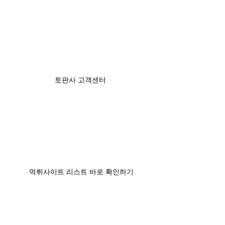
토판사 고객센터
 먹튀사이트 리스트 바로 확인하기