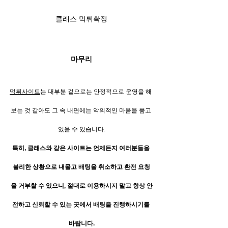
클래스 먹튀확정
마무리
먹튀사이트
는 대부분 겉으로는 안정적으로 운영을 해 
보는 것 같아도 그 속 내면에는 악의적인 마음을 품고 
있을 수 있습니다.
특히, 클래스와 같은 사이트는 언제든지 여러분들을 
불리한 상황으로 내몰고 배팅을 취소하고 환전 요청
을 거부할 수 있으니, 절대로 이용하시지 말고 항상 안
전하고 신뢰할 수 있는 곳에서 배팅을 진행하시기를 
바랍니다.