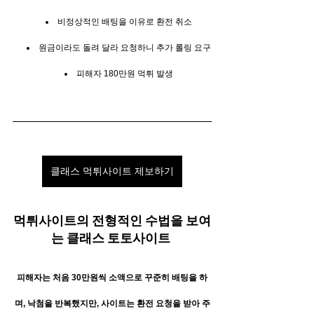
비정상적인 배팅을 이유로 환전 취소
원금이라도 돌려 달라 요청하니 추가 롤링 요구
피해자 180만원 먹튀 발생
클래스 먹튀사이트 제보하기
먹튀사이트의 전형적인 수법을 보여
는 클래스 토토사이트 
피해자는 처음 30만원씩 소액으로 꾸준히 배팅을 하
며, 낙첨을 반복했지만, 사이트는 환전 요청을 받아 주