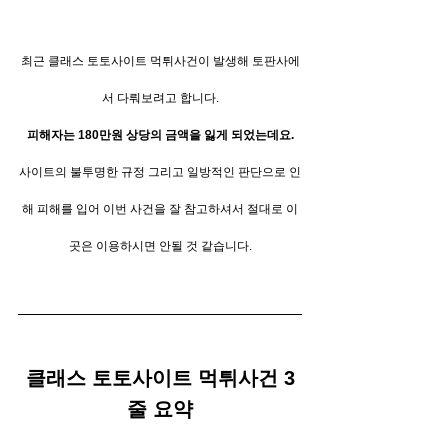
최근 클래스 토토사이트 먹튀사건이 발생해 토판사에
서 다뤄보려고 합니다.
피해자는 180만원 상당의 금액을 잃게 되었는데요.
사이트의 불투명한 규정 그리고 일방적인 판단으로 인
해 피해를 입어 이번 사건을 잘 참고하셔서 절대로 이
곳은 이용하시면 안될 것 같습니다.
클래스 토토사이트 먹튀사건 3
줄 요약