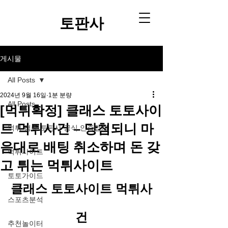
토판사​
게시물
All Posts
2024년 9월 16일
1분 분량
All Posts
[먹튀확정] 클래스 토토사이
트 먹튀사건 – 당첨되니 마
먹튀 검증 토판사 공식 인증업체
음대로 배팅 취소하며 돈 갖
먹튀사이트
고 튀는 먹튀사이트
토토가이드
클래스 토토사이트 먹튀사
스포츠분석
건
추천놀이터