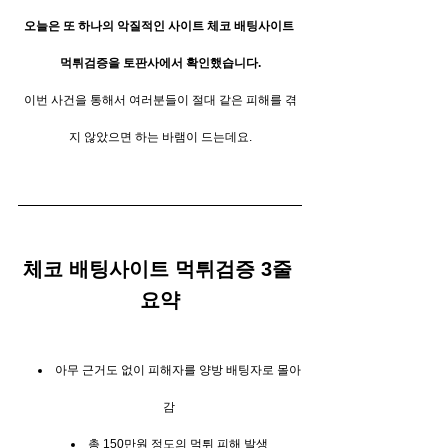
오늘은 또 하나의 악질적인 사이트 체코 배팅사이트 
먹튀검증을 토판사에서 확인했습니다.
이번 사건을 통해서 여러분들이 절대 같은 피해를 겪
지 않았으면 하는 바램이 드는데요.
체코 배팅사이트 먹튀검증 3줄 
요약
아무 근거도 없이 피해자를 양방 배팅자로 몰아
감
총 150만원 정도의 먹튀 피해 발생