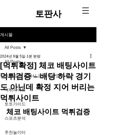
토판사​
게시물
All Posts
2024년 9월 5일
1분 분량
All Posts
[먹튀확정] 체코 배팅사이트
먹튀검증 – 배당 하락 경기
먹튀 검증 토판사 공식 인증업체
도 아닌데 확정 지어 버리는
먹튀사이트
먹튀사이트
토토가이드
체코 배팅사이트 먹튀검증
스포츠분석
추천놀이터