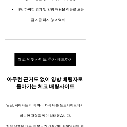
배당 하락한 경기 및 양방 배팅을 이유로 보유
금 지급 하지 않고 먹튀
체코 먹튀사이트 추가 제보하기
아무런 근거도 없이 양방 배팅자로 
몰아가는 체코 배팅사이트
일단, 피해자는 이미 여러 차례 다른 토토사이트에서 
비슷한 경험을 했던 상태였습니다.
처음 당했을 때는 큰 분노와 좌절감에 휩싸였지만, 이