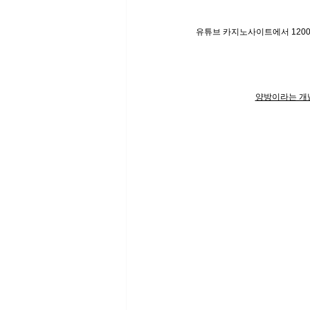
유튜브 카지노사이트에서 1200
양방이라는 개