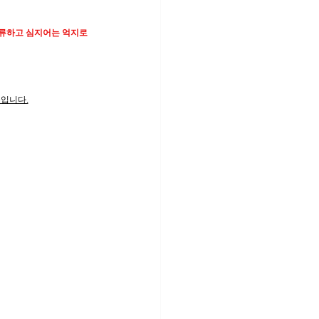
류하고 심지어는 억지로 
입니다.