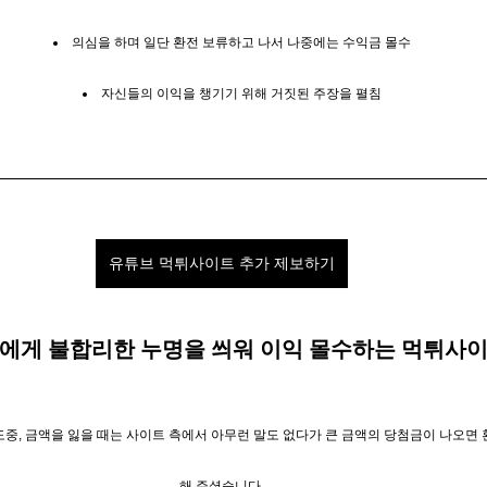
의심을 하며 일단 환전 보류하고 나서 나중에는 수익금 몰수
자신들의 이익을 챙기기 위해 거짓된 주장을 펼침
유튜브 먹튀사이트 추가 제보하기
에게 불합리한 누명을 씌워 이익 몰수하는 먹튀사
중, 금액을 잃을 때는 사이트 측에서 아무런 말도 없다가 큰 금액의 당첨금이 나오면 
해 주셨습니다.