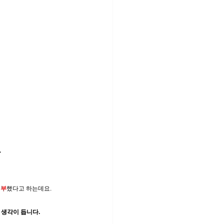
 
거부
했다고 하는데요.
 생각이 듭니다.