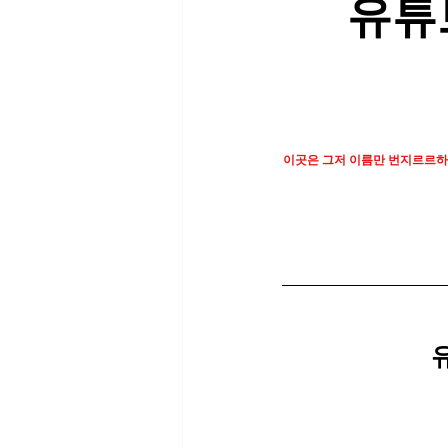
유튜
이곳은 그저 이름만 번지르르하