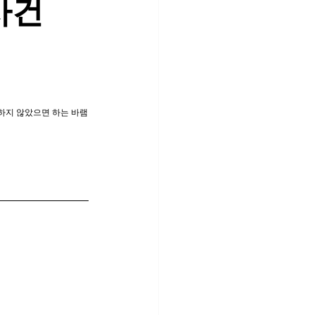
사건
생하지 않았으면 하는 바램