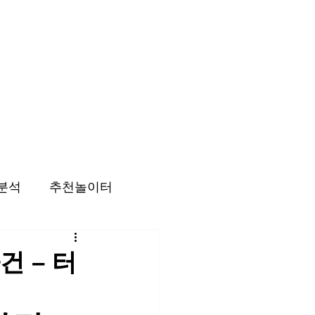
분석
추천놀이터
 – 터