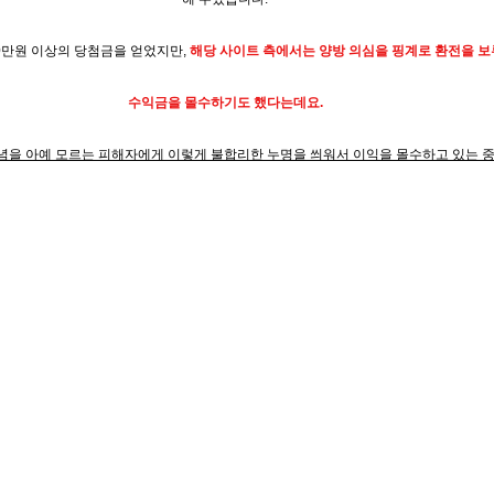
만원 이상의 당첨금을 얻었지만, 
해당 사이트 측에서는 양방 의심을 핑계로 환전을 보
수익금을 몰수하기도 했다는데요.
념을 아예 모르는 피해자에게 이렇게 불합리한 누명을 씌워서 이익을 몰수하고 있는 중