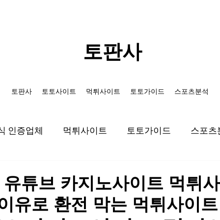
토판사​
토판사
토토사이트
먹튀사이트
토토가이드
스포츠분석
식 인증업체
먹튀사이트
토토가이드
스포츠
] 유튜브 카지노사이트 먹튀사건
 이유로 환전 막는 먹튀사이트