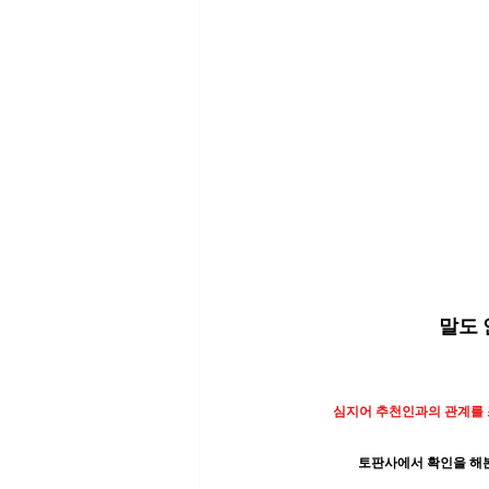
말도 
심지어 추천인과의 관계를 
토판사에서 확인을 해본