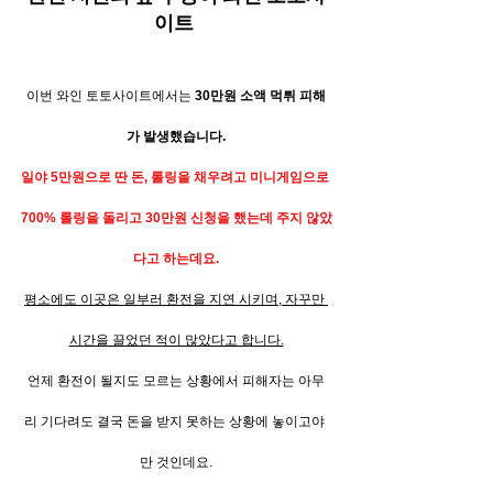
이트 
이번 와인 토토사이트에서는 
30만원 소액 먹튀 피해
가 발생했습니다.
일야 5만원으로 딴 돈, 롤링을 채우려고 미니게임으로 
700% 롤링을 돌리고 30만원 신청을 했는데 주지 않았
다고 하는데요.
평소에도 이곳은 일부러 환전을 지연 시키며, 자꾸만 
시간을 끌었던 적이 많았다고 합니다.
언제 환전이 될지도 모르는 상황에서 피해자는 아무
리 기다려도 결국 돈을 받지 못하는 상황에 놓이고야 
만 것인데요.