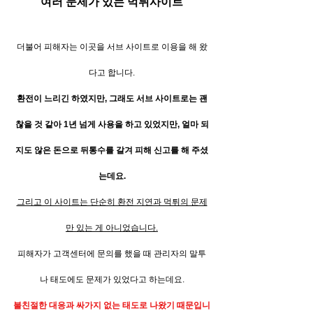
여러 문제가 있는 먹튀사이트
더불어 피해자는 이곳을 서브 사이트로 이용을 해 왔
다고 합니다.
환전이 느리긴 하였지만, 그래도 서브 사이트로는 괜
찮을 것 같아 1년 넘게 사용을 하고 있었지만, 얼마 되
지도 않은 돈으로 뒤통수를 갈겨 피해 신고를 해 주셨
는데요.
그리고 이 사이트는 단순히 환전 지연과 먹튀의 문제
만 있는 게 아니었습니다.
피해자가 고객센터에 문의를 했을 때 관리자의 말투
나 태도에도 문제가 있었다고 하는데요.
불친절한 대응과 싸가지 없는 태도로 나왔기 때문입니