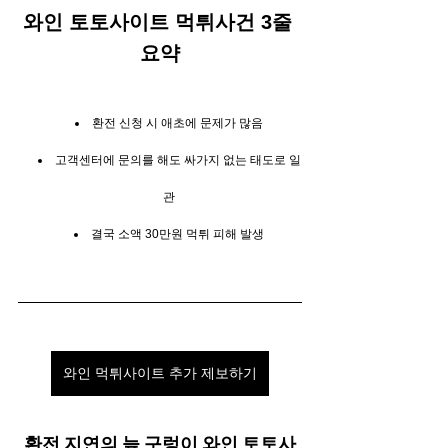
와인 토토사이트 먹튀사건 3줄 
요약
환전 신청 시 애초에 문제가 많음
고객센터에 문의를 해도 싸가지 없는 태도로 일
관
결국 소액 30만원 먹튀 피해 발생
와인 먹튀사이트 추가 제보하기
환전 지연의 늪 구렁이 와인 토토사