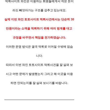
먹튀사이트 와인은 이용하는 회원들에게서 작은 돈이
라도 빼앗아가는 구조를 갖추고 있는데요.
실제 이번 와인 토토사이트 먹튀사건에서는 단순히 30
만원이라는 소액을 먹튀하기 위해 여러 핑계를 대고 
규정을 바꾸면서 책임을 전가하였습니다.
이러한 운영 방식은 결국 먹튀로 이어질 수밖에 없습
니다.
따라서 이번 와인 토토사이트 먹튀사건을 잘 살펴 보
시고 어떤 문제가 발생했는지 그리고 왜 이곳을 이용
하면 안되는지를 잘 살펴 보시기를 바랍니다.