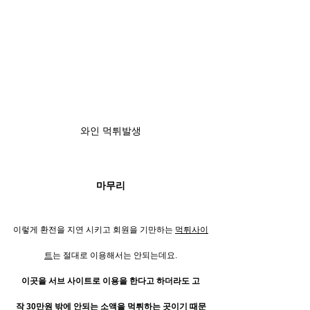
와인 먹튀발생
마무리
이렇게 환전을 지연 시키고 회원을 기만하는 
먹튀사이
트
는 절대로 이용해서는 안되는데요.
이곳을 서브 사이트로 이용을 한다고 하더라도 고
작 30만원 밖에 안되는 소액을 먹튀하는 곳이기 때문