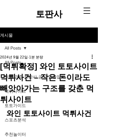
토판사​
게시물
All Posts
2024년 9월 22일
1분 분량
All Posts
[먹튀확정] 와인 토토사이트
먹튀사건 – 작은 돈이라도
먹튀 검증 토판사 공식 인증업체
빼앗아가는 구조를 갖춘 먹
먹튀사이트
튀사이트
토토가이드
와인 토토사이트 먹튀사건
스포츠분석
추천놀이터