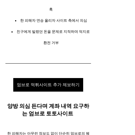
혹
한 피해자 연승 올리자 사이트 측에서 의심
친구에게 빌렸던 돈을 문제로 지적하며 억지로 
환전 거부
엄브로 먹튀사이트 추가 제보하기
양방 의심 든다며 계좌 내역 요구하
는 엄브로 토토사이트 
한 피해자는 아무런 정보도 없이 단순히 엄브로의 혜