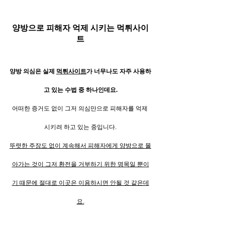
양방으로 피해자 억제 시키는 먹튀사이
트
양방 의심은 실제 
먹튀사이트
가 너무나도 자주 사용하
고 있는 수법 중 하나인데요.
어떠한 증거도 없이 그저 의심만으로 피해자를 억제 
시키려 하고 있는 중입니다.
뚜렷한 주장도 없이 계속해서 피해자에게 양방으로 몰
아가는 것이 그저 환전을 거부하기 위한 명목일 뿐이
기 때문에 절대로 이곳은 이용하시면 안될 것 같은데
요.