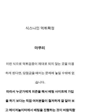
식스나인 먹튀확정
마무리 
이런 식으로 먹튀검증이 제대로 되지 않는 곳을 이용
하게 된다면, 당첨금을 떼이는 문제에 놓일 수밖에 없
습니다.
따라서 누군가에게 의존을 해서 배팅 사이트에 가입
을 하기 보다는 직접 여러분들이 철저하게 잘 알아 보
고 메이저놀이터에서 배팅을 진행하는 것이 바람직합