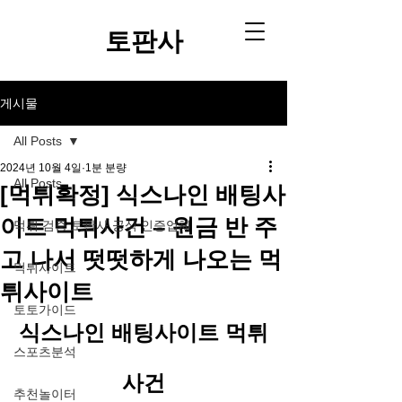
토판사​
게시물
All Posts
2024년 10월 4일
1분 분량
All Posts
[먹튀확정] 식스나인 배팅사
이트 먹튀사건 – 원금 반 주
먹튀 검증 토판사 공식 인증업체
고 나서 떳떳하게 나오는 먹
먹튀사이트
튀사이트
토토가이드
식스나인 배팅사이트 먹튀
스포츠분석
사건
추천놀이터