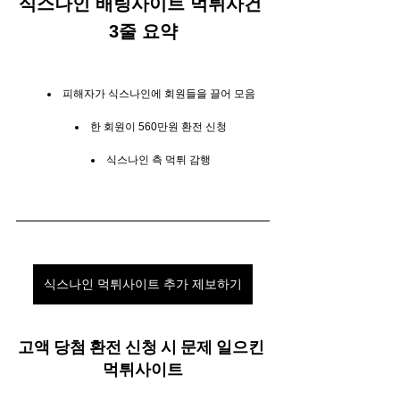
식스나인 배팅사이트 먹튀사건 
3줄 요약
피해자가 식스나인에 회원들을 끌어 모음
한 회원이 560만원 환전 신청
식스나인 측 먹튀 감행
식스나인 먹튀사이트 추가 제보하기
고액 당첨 환전 신청 시 문제 일으킨 
먹튀사이트