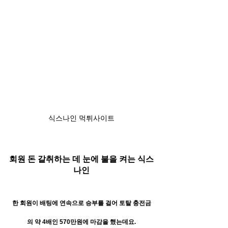
식스나인 먹튀사이트
회원 돈 갈취하는 데 눈에 불을 켜는 식스
나인
한 회원이 배팅에 연속으로 승부를 걸어 토탈 충전금
의 약 4배인 570만원에 마감을 했는데요.