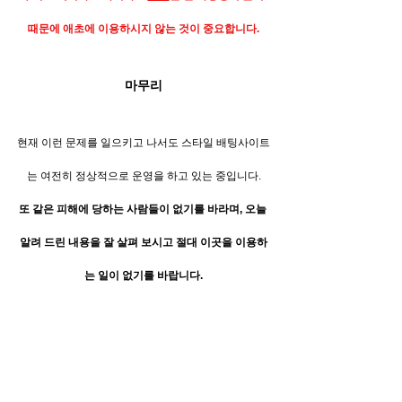
때문에 애초에 이용하시지 않는 것이 중요합니다.
마무리
현재 이런 문제를 일으키고 나서도 스타일 배팅사이트
는 여전히 정상적으로 운영을 하고 있는 중입니다.
또 같은 피해에 당하는 사람들이 없기를 바라며, 오늘 
알려 드린 내용을 잘 살펴 보시고 절대 이곳을 이용하
는 일이 없기를 바랍니다.