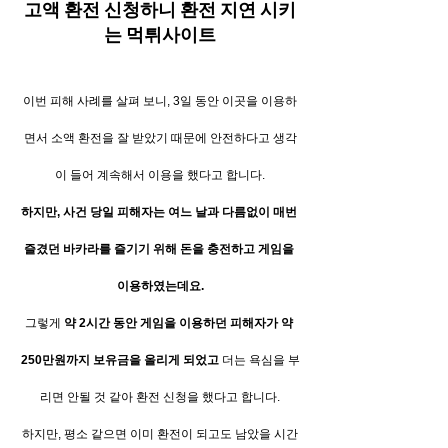
고액 환전 신청하니 환전 지연 시키
는 먹튀사이트
이번 피해 사례를 살펴 보니, 3일 동안 이곳을 이용하
면서 소액 환전을 잘 받았기 때문에 안전하다고 생각
이 들어 계속해서 이용을 했다고 합니다.
하지만, 사건 당일 피해자는 여느 날과 다름없이 매번 
즐겼던 바카라를 즐기기 위해 돈을 충전하고 게임을 
이용하였는데요.
그렇게
 약 2시간 동안 게임을 이용하던 피해자가 약 
250만원까지 보유금을 올리게 되었고
 더는 욕심을 부
리면 안될 것 같아 환전 신청을 했다고 합니다.
하지만, 평소 같으면 이미 환전이 되고도 남았을 시간