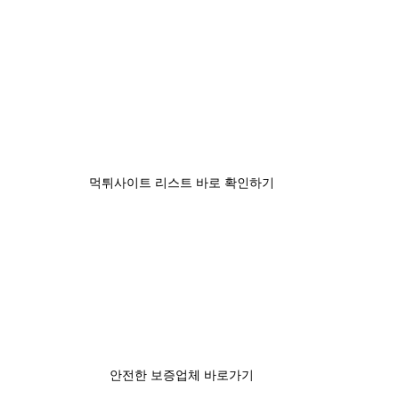
먹튀사이트 리스트 바로 확인하기
안전한 보증업체 바로가기