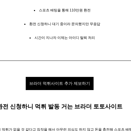
스포츠 배팅을 통해 110만원 환전
환전 신청하니 대기 중이라 문의했지만 무응답
시간이 지나자 이제는 아이디 탈퇴 처리
브라더 먹튀사이트 추가 제보하기
환전 신청하니 먹튀 발동 거는 브라더 토토사이트
 먹튀가 없을 것 같다고 짐작을 해서 아무런 의심도 하지 않고 돈을 충전해 스포츠 배