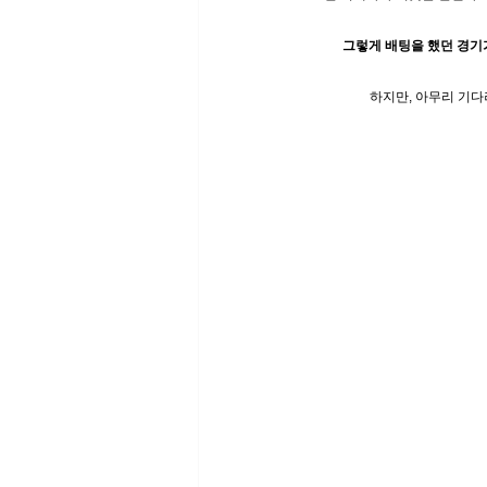
그렇게 배팅을 했던 경기가
하지만, 아무리 기다