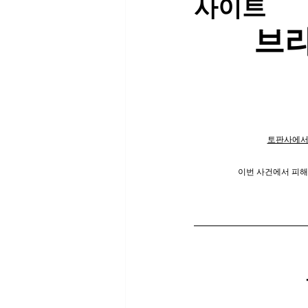
사이트
브
토판사에서 
이번 사건에서 피해