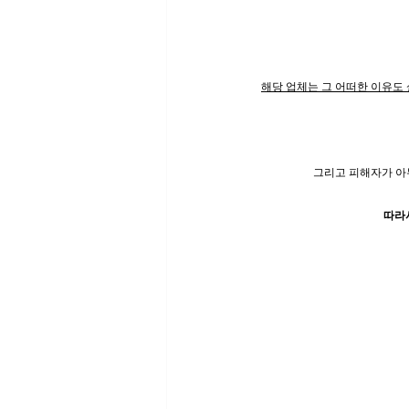
해당 업체는 그 어떠한 이유도
그리고 피해자가 아무
따라서