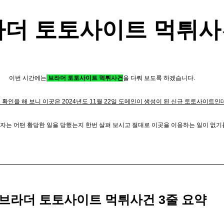
라더 토토사이트 먹튀사
이번 시간에는
 브라더 토토사이트 먹튀사건
을 다뤄 보도록 하겠습니다.
확인을 해 보니 이곳은 2024년도 11월 22일 도메인이 생성이 된 신규 토토사이트인
자는 어떤 황당한 일을 당했는지 한번 살펴 보시고 절대로 이곳을 이용하는 일이 없기
브라더 토토사이트 먹튀사건 3줄 요약