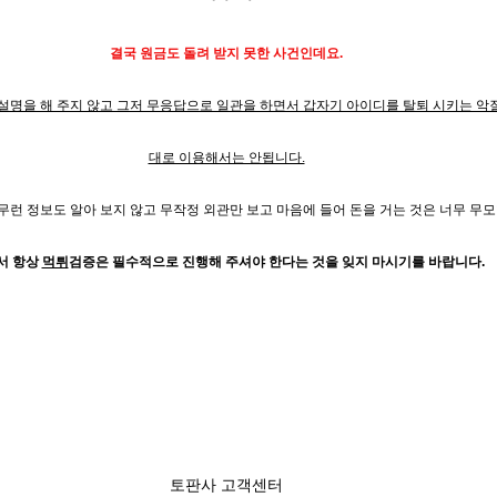
결국 원금도 돌려 받지 못한 사건인데요.
 설명을 해 주지 않고 그저 무응답으로 일관을 하면서 갑자기 아이디를 탈퇴 시키는 악
대로 이용해서는 안됩니다.
런 정보도 알아 보지 않고 무작정 외관만 보고 마음에 들어 돈을 거는 것은 너무 무모
 항상 
먹튀
검증은 필수적으로 진행해 주셔야 한다는 것을 잊지 마시기를 바랍니다.
토판사 고객센터